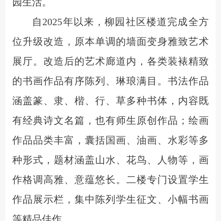
园生活。
自
2025年以来，柳园社区楼道
完成全方
位升级改造
，原本单调的墙面变身雅致艺术
展厅。
改造后的艺术廊道内，各类装裱精致
的书画作品有序陈列、琳琅满目
。
书法
作品
涵盖篆、隶、楷、行、草多种书体，
内容
既
有经典诗文名篇，也有师生原创作品；绘画
作品品类丰富，
囊括国画、油画、水彩等
多
种形式
，
题材涵盖
山水、花鸟、人物
等
，
画
作
格调高雅、意蕴悠长。二楼专门设置学生
作品展示栏，
集中
陈列
学生
征文
、
小幅书画
等精品
佳作。