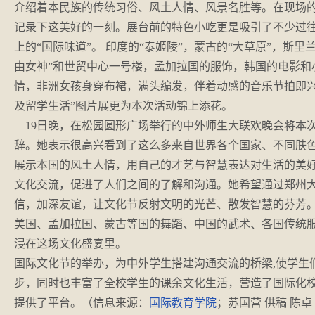
介绍着本民族的传统习俗、风土人情、风景名胜等。在现场
记录下这美好的一刻。展台前的特色小吃更是吸引了不少过
上的“国际味道”。 印度的“泰姬陵”，蒙古的“大草原”，斯里
由女神”和世贸中心一号楼，孟加拉国的服饰，韩国的电影和
情，非洲女孩身穿布裙，满头编发，伴着动感的音乐节拍即兴
及留学生活”图片展更为本次活动锦上添花。
19日晚，在松园圆形广场举行的中外师生大联欢晚会将本
辞。她表示很高兴看到了这么多来自世界各个国家、不同肤
展示本国的风土人情，用自己的才艺与智慧表达对生活的美
文化交流，促进了人们之间的了解和沟通。她希望通过郑州
信，加深友谊，让文化节反射文明的光芒、散发智慧的芬芳
美国、孟加拉国、蒙古等国的舞蹈、中国的武术、各国传统
浸在这场文化盛宴里。
国际文化节的举办，为中外学生搭建沟通交流的桥梁,使学生
步，同时也丰富了全校学生的课余文化生活，营造了国际化
提供了平台。（信息来源：
国际教育学院
；苏国营 供稿 陈卓