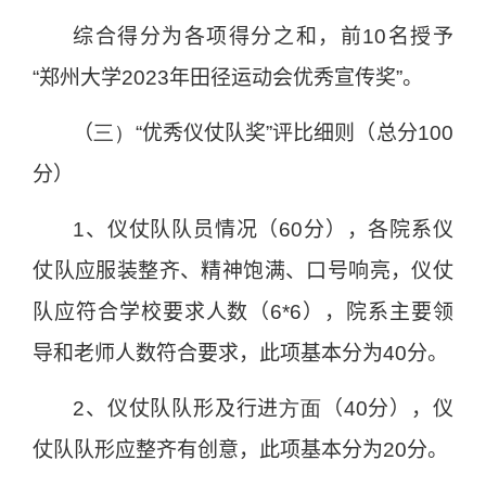
综合得分为各项得分之和，前
10
名授予
“郑州大学
2023
年田径运动会优秀宣传奖”。
（
三）
“优秀仪仗队奖”评比细则（总分
100
分）
1
、仪仗队队员情况（
60
分），各院系仪
仗队应服装整齐、精神饱满、口号响亮，仪仗
队应符合学校要求人数（
6*6
），院系主要领
导和老师人数符合要求，此项基本分为
40
分。
2
、仪仗队队形及行进
方面
（
40
分），仪
仗队队形应整齐有创意，此项基本分为
20
分。