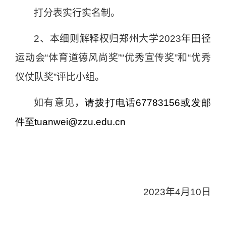
打分表实行实名制。
2
、本细则解释权归郑州大学
2023
年田径
运动会“体育道德风尚奖”“优秀宣传奖”和“优秀
仪仗队奖”评比小组。
如有意见，
请拨打电话67783156
或发邮
件
至tuanwei@zzu.edu.cn
2023
年
4
月
10
日