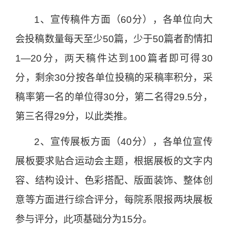
1
、宣传稿件方面（
60
分），各单位向大
会投稿数量每天至少
50
篇，少于
50
篇者酌情扣
1
—
20
分，
两
天稿件达到
100
篇者即可得
30
分，剩余
30
分按各单位投稿的采稿率积分，采
稿率第一名的单位得
30
分，第二名得
29.5
分，
第三名得
29
分，以此类推。
2
、宣传展板方面（
40
分），各单位宣传
展板要求贴合运动会主题，根据展板的文字内
容、结构设计、色彩搭配、版面装饰、整体创
意等方面进行综合评分，每院系限报两块展板
参与评分，
此
项基础分为
15
分。