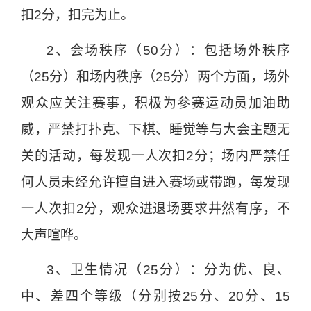
扣
2
分，扣完为止。
2
、会场秩序（
50
分）：包括场外秩序
（
25
分）和场内秩序（
25
分）两个方面，场外
观众应关注赛事，积极为参赛运动员加油助
威，严禁打扑克、下棋、睡觉等与大会主题无
关的活动，每发现一人次扣
2
分；场内严禁任
何人员未经允许擅自进入赛场或带跑，每发现
一人次扣
2
分，观众进退场要求井然有序，不
大声喧哗。
3
、卫生情况（
25
分）：分为优、良、
中、差四个等级（分别按
25
分、
20
分、
15