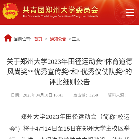
当前位置:
首页
>
通知公告
> 正文
关于郑州大学2023年田径运动会“体育道德
风尚奖”“优秀宣传奖”和“优秀仪仗队奖”的
评比细则公告
日期：
2023年04月10日 16:41
点击量：
3250
资料来源：
郑州大学
2023
年田径运动会（
简称“校运
会”）
将于
4
月
14
日至
15
日在郑州大学主校区举