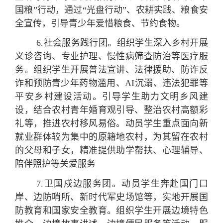
国粮”行动，通过“光盘行动”、农耕实践、粮食安
全宣传，引导青少年爱惜粮食、节约食物。
6.
社会服务
践行
团
。
组织学生深入乡村开展
义诊咨询、专业护理、慢性病筛查防治等医疗服
务。组织学生开展普法宣讲、法律援助、防诈反
诈和预防青少年药物滥用、AI沉溺、违法犯罪等
平安乡村建设活动。引导学生助力文明乡风建
设，结合农村青年婚育观引导、整治农村高额彩
礼等，推进农村移风易俗。动员学生重点面向新
就业群体较为集中的原籍地农村，为其留在农村
的父母和子女，精准提供助学帮扶、心理辅导、
陪伴照护等关爱服务
7.
卫国戍边服务
团
。
动员学生奔赴国门口
岸、边防哨所、新时代军史场馆等，实地开展国
防教育和国家安全教育。组织学生开展边境特色