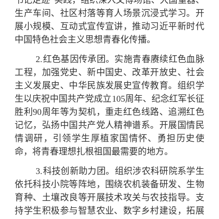
书记足迹”实践，组织深入文博场馆、大国重器、
生产车间、社区村落等育人场景沉浸式学习。开
展小规模、互动式宣传宣讲，推动习近平新时代
中国特色社会主义思想青春化传播。
2.
红色基因传承团。
实施青春赓续红色血脉
工程，加强党史、新中国史、改革开放史、社会
主义发展史、中华民族发展史宣传教育。组织学
生以庆祝中国共产党成立105周年、纪念红军长征
胜利90周年等为契机，重走红色线路、追溯红色
记忆，弘扬中国共产党人精神谱系。开展国情民
情调研，引领学生厚植家国情怀、勇担历史使
命，将青春理想扎根祖国最需要的地方。
3.
科技创新助力
团
。
组织涉农科研院系学生
依托科技小院等阵地，围绕农机装备研发、生物
育种、土壤改良等开展技术攻关与农技指导。支
持学生积极参与智慧农业、数字乡村建设，拓展