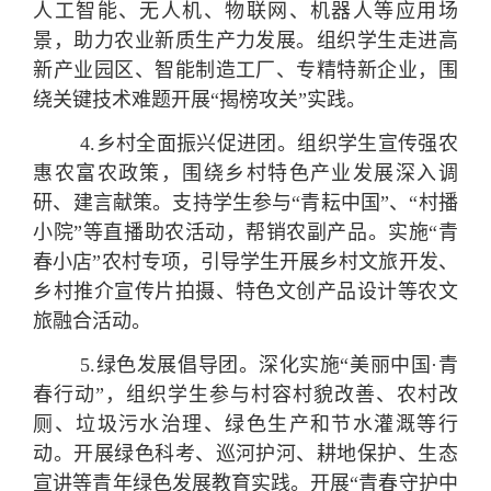
人工智能、无人机、物联网、机器人等应用场
景，助力农业新质生产力发展。组织学生走进高
新产业园区、智能制造工厂、专精特新企业，围
绕关键技术难题开展“揭榜攻关”实践。
4.
乡村全面振兴促进
团
。
组织学生宣传强农
惠农富农政策，围绕乡村特色产业发展深入调
研、建言献策。支持学生参与“青耘中国”、“村播
小院”等直播助农活动，帮销农副产品。实施“青
春小店”农村专项，引导学生开展乡村文旅开发、
乡村推介宣传片拍摄、特色文创产品设计等农文
旅融合活动。
5.
绿色发展倡导
团
。
深化实施“美丽中国·青
春行动”，组织学生参与村容村貌改善、农村改
厕、垃圾污水治理、绿色生产和节水灌溉等行
动。开展绿色科考、巡河护河、耕地保护、生态
宣讲等青年绿色发展教育实践。开展“青春守护中