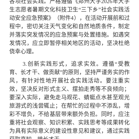
各项社会实践。严格遵循《郑州大学2026年大学
生志愿者暑期文化科技卫生“三下乡”社会实践活
动安全应急预案》（附件4），在活动开展前和过
程中，密切关注天气变化和自然地质条件，制定
并落实突发情况的应急预案与处置措施。如遇突
发情况，应立即暂停相关地区的活动，坚决杜绝
侥幸心理。
3.
创新实践形式，追求实效。
遵循“受教
育、长才干、做贡献”的原则，坚持严谨务实的作
风，有针对性地开展社会实践活动。要注重实
效，坚决反对形式主义、摆拍走秀等不良倾向；
要深入实际，避免走马观花、蜻蜓点水甚至观光
旅游式的浅尝辄止；在帮忙的过程中不添乱，增
彩不增负，不给基层带来额外负担。同时，应注
重将社会观察、知识积累、实践思考等成果转化
为具有实际意义的建设性意见和建议，通过实践