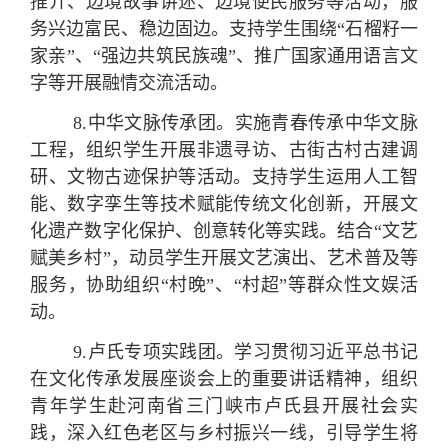
推介、边境故事讲述、边境便民服务等活动，服
务兴边富民、稳边固边。支持学生围绕“石榴籽一
家亲”、“强边共筑民族魂”、推广国家通用语言文
字等开展融情交流活动。
8.
中华文脉传承
团
。
实施青春传承中华文脉
工程，组织学生开展非遗寻访、古街古村古建调
研、文物古迹保护等活动。支持学生运用人工智
能、数字孪生等技术赋能传统文化创新，开展文
化遗产数字化保护、创意转化等实践。结合“文艺
赋美乡村”，动员学生开展文艺演出、艺术普及等
服务，协助组织“村晚”、“村超”等群众性文娱活
动。
9.
卢氏专项实践团。
学习贯彻习近平总书记
在文化传承发展座谈会上的重要讲话精神，组织
青年学生赴河南省三门峡市卢氏县开展社会实
践，深入红色老区与乡村振兴一线，引导学生将