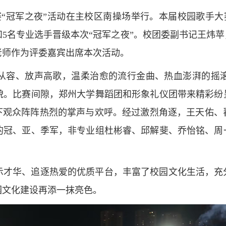
赛“冠军之夜”活动在主校区南操场举行。本届校园歌手大
和5名专业选手晋级本次“冠军之夜”。校团委副书记王炜
老师作为评委嘉宾出席本次活动。
从容、放声高歌，温柔治愈的流行金曲、热血澎湃的摇
貌。比赛间隙，郑州大学舞蹈团和形象礼仪团带来精彩纷
台下观众阵阵热烈的掌声与欢呼。经过激烈角逐，王天佑
的冠、亚、季军，非专业组杜彬睿、邱解斐、乔怡铭、周
示才华、追逐热爱的优质平台，丰富了校园文化生活，充
园文化建设再添一抹亮色。