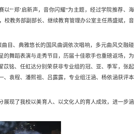
赛以“‘郑’启新声，音你闪耀”为主题，经过学院推荐、海
苹，校教务部副部长、继续教育管理办公室主任燕盛斌，音
滚曲目、典雅悠长的国风曲调依次唱响，多元曲风交融碰
呈的舞蹈表演与走秀节目，历届十佳歌手也重磅返场，为
、翟苡铭、任虹达分别荣获非专业组的冠、亚、季军，张起
一、袁程、潘熙祖、吕露露，专业组汪涵、杨依涵获评本
分展现了我校以美育人、以文化人的育人成效，进一步涵