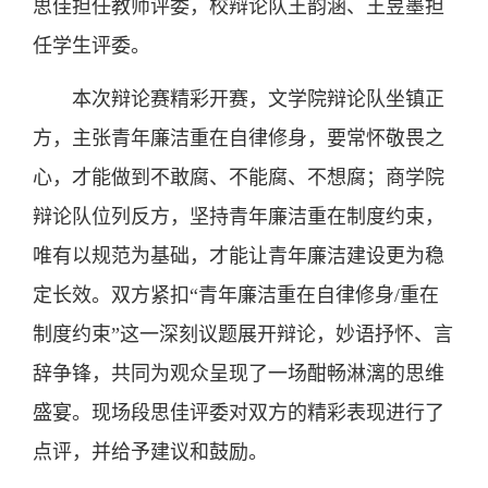
思佳担任教师评委，校辩论队王韵涵、王昱墨担
任学生评委。
本次辩论赛精彩开赛，文学院辩论队坐镇正
方，主张青年廉洁重在自律修身，要常怀敬畏之
心，才能做到不敢腐、不能腐、不想腐；商学院
辩论队位列反方，坚持青年廉洁重在制度约束，
唯有以规范为基础，才能让青年廉洁建设更为稳
定长效。双方紧扣“青年廉洁重在自律修身/重在
制度约束”这一深刻议题展开辩论，妙语抒怀、言
辞争锋，共同为观众呈现了一场酣畅淋漓的思维
盛宴。现场段思佳评委对双方的精彩表现进行了
点评，并给予建议和鼓励。