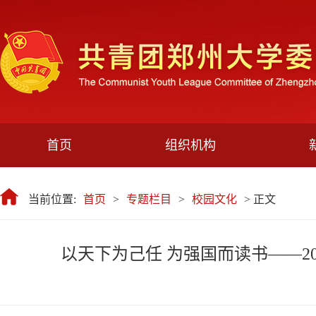
首页
组织机构
当前位置:
首页
>
专题栏目
>
校园文化
> 正文
以天下为己任 为强国而读书——2