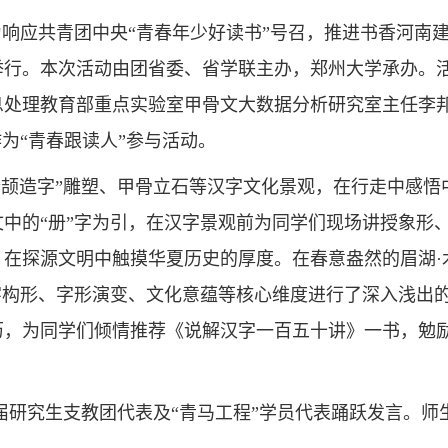
响应共青团中央“青春年少好读书”号召，推进书香河南建设，
行。本次活动由团省委、省学联主办，郑州大学承办。活
息处理教育部重点实验室甲骨文大数据分析研究室主任李
为“青春跟读人”参与活动。
仓颉造字”雕塑、甲骨立石等汉字文化景观，在行走中感
中的“册”字为引，在汉字景观前为同学们现场讲授象形、
在探源文明中触摸华夏历史的厚度。在春意盎然的眉湖·
字构形、字形演变、文化意蕴等核心维度进行了深入浅出
历，为同学们倾情推荐《说解汉字一百五十讲》一书，勉
届研究生支教团代表及“青马工程”学员代表踊跃发言。师生