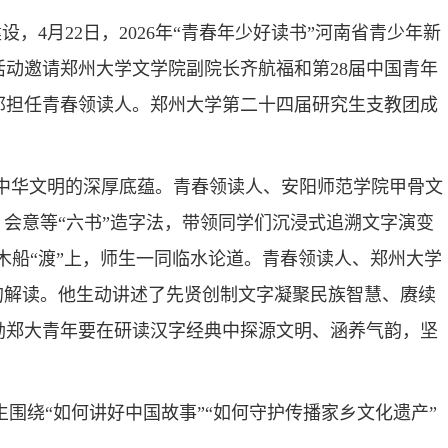
4月22日，2026年“青春年少好读书”河南省青少年新
动邀请郑州大学文学院副院长齐航福和第28届中国青年
邦担任青春领读人。郑州大学第二十四届研究生支教团成
悟中华文明的深厚底蕴。青春领读人、安阳师范学院甲骨文
会意等“六书”造字法，带领同学们沉浸式追溯文字演变
木船“渡”上，师生一同临水论道。青春领读人、郑州大学
的解读。他生动讲述了先贤创制文字凝聚民族智慧、赓续
励郑大青年要在研读汉字经典中探源文明、涵养气韵，坚
围绕“如何讲好中国故事”“如何守护传播家乡文化遗产”