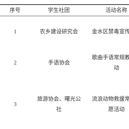
序号
学生社团
活动名称
1
农乡建设研究会
金水区禁毒宣
歌曲手语常规
2
手语协会
动
旅游协会、曙光公
流浪动物救援
3
社
愿活动