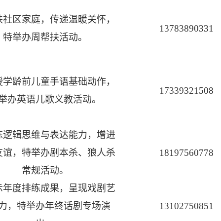
扶社区家庭，传递温暖关怀，
13783890331
特举办周帮扶活动。
授学龄前儿童手语基础动作，
17339321508
举办英语儿歌义教活动。
炼逻辑思维与表达能力，增进
友谊，特举办剧本杀、狼人杀
18197560778
常规活动。
示年度排练成果，呈现戏剧艺
力，特举办年终话剧专场演
13102750851