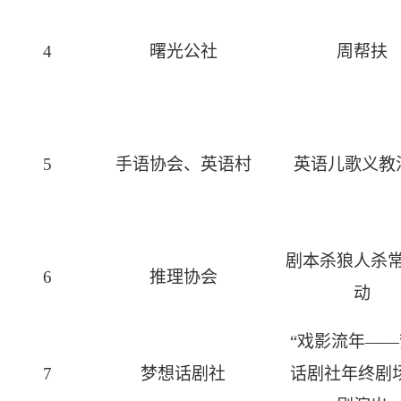
4
曙光公社
周帮扶
5
手语协会、英语村
英语儿歌义教
剧本杀狼人杀
6
推理协会
动
“戏影流年—
7
梦想话剧社
话剧社年终剧