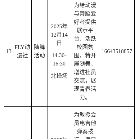
为给动漫
与舞蹈爱
好者提供
2025年
展示平
12月14
台、活跃
日
FLY动
随舞
校园氛
13
16643518857
14:30-
漫社
活动
围，特开
16:30
展随舞，
增进社员
北操场
交流，展
现青春活
力。
为教授会
员电吉他
弹奏技