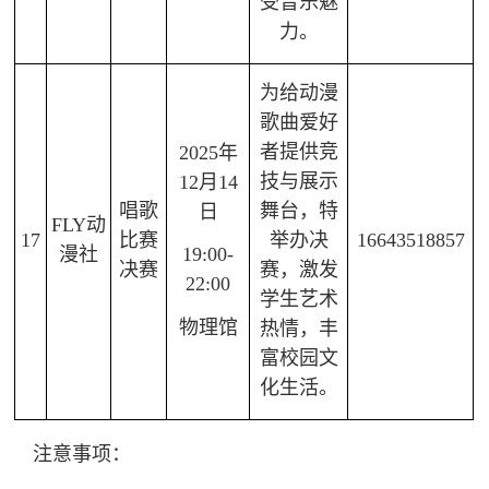
受音乐魅
力。
为给动漫
歌曲爱好
者提供竞
2025年
技与展示
12月14
唱歌
舞台，特
日
FLY动
17
比赛
举办决
16643518857
漫社
19:00-
决赛
赛，激发
22:00
学生艺术
物理馆
热情，丰
富校园文
化生活。
注意事项
：