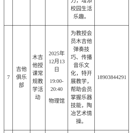
力，增添
校园生活
乐趣。
为教授会
员木吉他
弹奏技
2025年
木吉
巧、传播
12月13
他授
音乐文
吉他
日
课常
化，特开
7
俱乐
18903844291
19:00-
规教
展教学，
部
20:40
学活
帮助会员
动
掌握乐器
物理馆
技能，陶
冶艺术情
操。