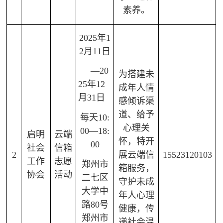
素养。
2025年1
2月11日
—20
为搭建未
25年12
成年人情
月31日
感倾诉渠
道、给予
每天10:
心理关
00—18:
启明
云端
怀，特开
00
社会
信箱
2
展云端信
15523120103
工作
志愿
郑州市
箱服务，
协会
活动
二七区
守护未成
大学中
年人心理
路80号
健康，传
郑州市
递社会温