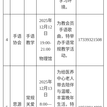
学习环
境。
2025年
为教会员
12月12
手语歌
日
手语
手语
曲，特举
4
17339321508
协会
教学
办手语常
19:00-
规教学活
21:00
动。
物理馆
为给医养
中心老人
2025年
带去陪伴
12月13
与温暖、
日
常规
丰富晚年
8:00—
思源
关爱
生活，特