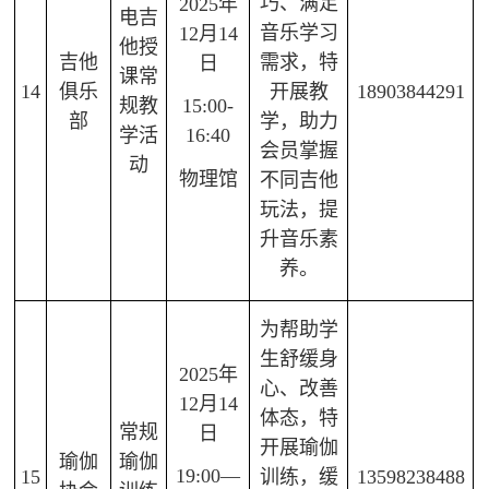
巧、满足
2025年
电吉
音乐学习
12月14
他授
吉他
需求，特
日
课常
14
俱乐
开展教
18903844291
规教
15:00-
部
学，助力
学活
16:40
会员掌握
动
物理馆
不同吉他
玩法，提
升音乐素
养。
为帮助学
生舒缓身
2025年
心、改善
12月14
体态，特
常规
日
开展瑜伽
瑜伽
瑜伽
19:00—
15
训练，缓
13598238488