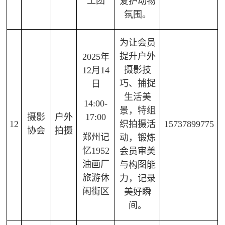
工团
爱护动物
氛围。
为让会员
提升户外
2025年
摄影技
12月14
巧、捕捉
日
生活美
14:00-
景，特组
摄影
户外
17:00
12
织拍摄活
15737899775
协会
拍摄
郑州记
动，锻炼
忆1952
会员审美
油画厂
与构图能
旅游休
力，记录
闲街区
美好瞬
间。