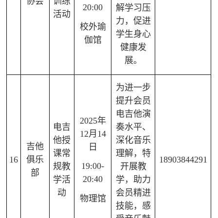
协会
训练
20:00
解学习压
活动
力，促进
校外瑜
学生身心
伽馆
健康发
展。
为进一步
提升会员
电吉他演
2025年
电吉
奏水平、
12月14
他授
深化音乐
吉他
日
课常
理解，特
16
俱乐
18903844291
19:00-
规教
开展教
部
20:40
学活
学，助力
动
会员精进
物理馆
技能，感