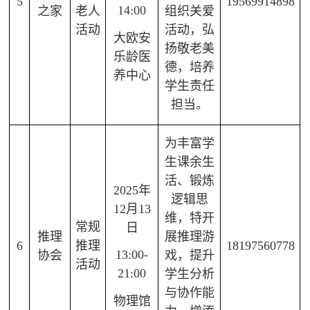
5
19569914898
14:00
之家
老人
组织关爱
活动
活动，弘
大欧安
扬敬老美
乐龄医
德，培养
养中心
学生责任
担当。
为丰富学
生课余生
活、锻炼
2025年
逻辑思
12月13
维，特开
常规
日
推理
展推理游
6
推理
18197560778
13:00-
协会
戏，提升
活动
21:00
学生分析
与协作能
物理馆