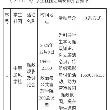
（12.9-12.15）学生社团活动安排预告如下：
序
学生
活动
时间地
活动简介
联系方式
号
社团
名称
点
为引导学
生学习廉
2025年
政知识、
12月9日
树立廉洁
19:00—
意识，特
廉政
21:00
中原
组织观影
观影
1
廉风
与讨论活
15690376135
政治与
及讨
学社
动，助力
公共管
论会
营造校园
理学院
廉政氛
209会议
围，提升
室
学生道德