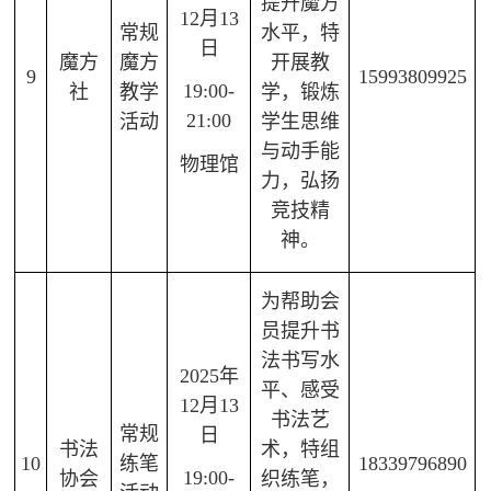
提升魔方
12月13
常规
水平，特
日
魔方
魔方
开展教
9
15993809925
19:00-
社
教学
学，锻炼
21:00
活动
学生思维
与动手能
物理馆
力，弘扬
竞技精
神。
为帮助会
员提升书
法书写水
2025年
平、感受
12月13
书法艺
常规
日
书法
术，特组
10
练笔
18339796890
19:00-
协会
织练笔，