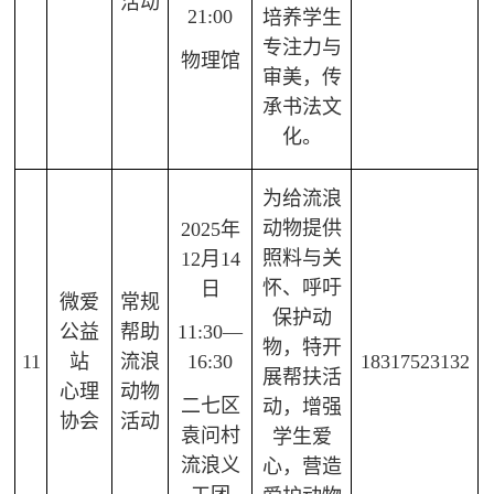
活动
21:00
培养学生
专注力与
物理馆
审美，传
承书法文
化。
为给流浪
动物提供
2025年
照料与关
12月14
怀、呼吁
日
微爱
常规
保护动
公益
帮助
11:30—
物，特开
11
站
流浪
18317523132
16:30
展帮扶活
心理
动物
二七区
动，增强
协会
活动
袁问村
学生爱
流浪义
心，营造