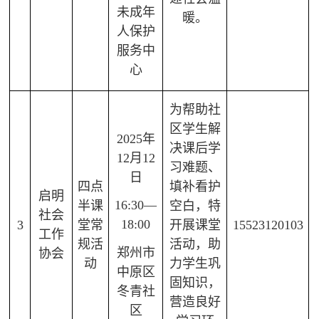
未成年
暖。
人保护
服务中
心
为帮助社
区学生解
2025年
决课后学
12月12
习难题、
日
四点
填补看护
启明
16:30—
半课
空白，特
社会
18:00
3
堂常
开展课堂
15523120103
工作
规活
活动，助
郑州市
协会
动
力学生巩
中原区
固知识，
冬青社
营造良好
区