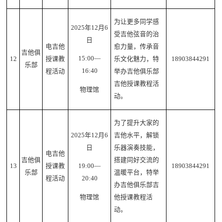
为让更多同学感
2025年12月6
受吉他弦音的治
日
电吉他
愈力量，传承音
吉他俱
15:00—
12
授课教
乐文化魅力，特
18903844291
乐部
16:40
程活动
举办吉他俱乐部
吉他授课教程活
物理馆
动。
为了提升大家的
2025年12月6
吉他水平，解锁
日
乐器演奏技能，
电吉他
吉他俱
搭建同好交流的
13
授课教
18903844291
19:00—
乐部
温暖平台，特举
程活动
20:40
办吉他俱乐部吉
他授课教程活
物理馆
动。