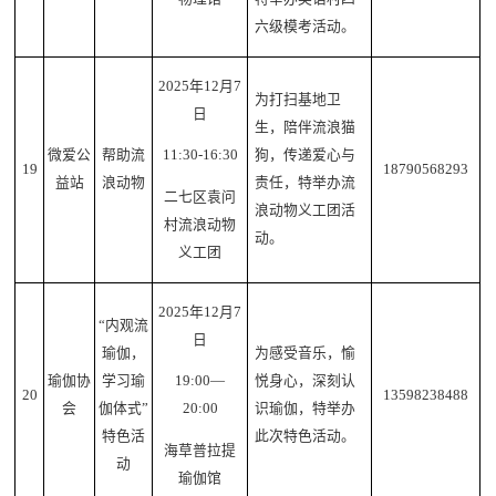
六级模考活动。
2025年12月7
为打扫基地卫
日
生，陪伴流浪猫
微爱公
帮助流
狗，传递爱心与
11:30-16:30
19
18790568293
益站
浪动物
责任，特举办流
二七区袁问
浪动物义工团活
村流浪动物
动。
义工团
2025年12月7
“内观流
日
瑜伽，
为感受音乐，愉
瑜伽协
学习瑜
悦身心，深刻认
19:00—
20
13598238488
会
伽体式”
识瑜伽，特举办
20:00
特色活
此次特色活动。
海草普拉提
动
瑜伽馆