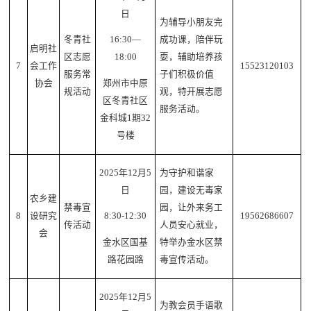
日
为辅导小朋友完
冬青社
成功课，陪伴玩
16:30—
启明社
区志愿
耍，辅助培养孩
18:00
7
会工作
15523120103
服务常
子们积极价值
协会
郑州市中原
规活动
观，特开展志愿
区冬青社区
服务活动。
金科城1期32
号楼
2025年12月5
为守护和谐家
日
园，建设无毒家
农乡建
禁毒宣
园，让外来务工
8
设研究
19562686607
8:30-12:30
传活动
人员安心就业，
会
特举办金水区禁
金水区国基
毒宣传活动。
路花园路
2025年12月5
为教会员手语歌