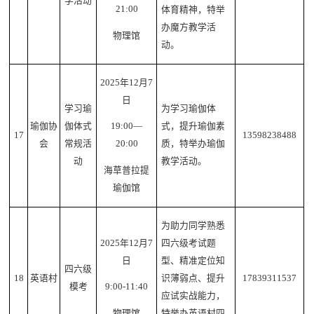
学活动
21:00
体育精神，特举
办魔方教学活
物理馆
动。
2025年12月7
日
学习瑜
为学习瑜伽体
瑜伽协
伽体式
式，提升瑜伽素
19:00—
17
13598238488
会
常规活
质，特举办瑜伽
20:00
动
教学活动。
海草普拉提
瑜伽馆
为助力同学熟悉
2025年12月7
四六级考试题
日
型、精准定位知
四六级
18
英语村
识薄弱点、提升
17839311537
模考
9:00-11:40
应试实战能力，
特举办英语村四
物理馆