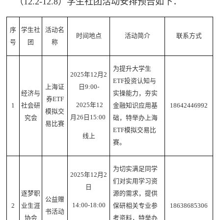
（12.2-12.8）学生社团活动安排预告如下：
序
学生社
活动名
时间地点
活动简介
联系方式
号
团
称
为提升大学生
2025年12月2
ETF投资认知与
上海证
日9:00-
经济与
实操能力，夯实
券ETF
2025年12
1
社会研
金融知识应用基
18642446992
模拟交
月26日15:00
究会
础，特举办上海
易比赛
ETF模拟交易比
线上
赛。
为切实满足同学
2025年12月2
们对实用学习资
日
逐梦职
源的需求，提供
公益赠
14:00-18:00
2
业生涯
保研相关专业参
18638685306
书活动
协会
考资料，特举办