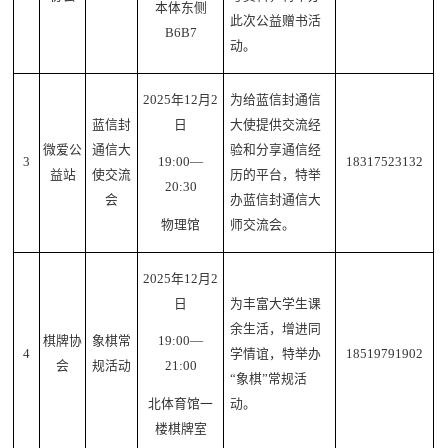
本体东侧
此次公益赠书活
B6B7
动。
2025年12月2
为给蓝信封通信
蓝信封
日
大使提供交流经
微爱公
通信大
验和分享通信经
3
18317523132
19:00—
益站
使交流
历的平台，特举
20:30
会
办蓝信封通信大
师交流会。
物理馆
2025年12月2
日
为丰富大学生课
余生活，增进同
棋牌协
象棋常
19:00—
4
学情谊，特举办
18519791902
会
规活动
21:00
“象棋”常规活
动。
北体育馆一
楼棋牌室