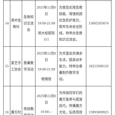
2025年12月6
为普及实用急救
日
技能、增强校园
急救知
青衿急
应急防护意识，
14
识交流
13605265674
19:00-21:00
救社
筑牢生命安全防
会
线，特举办急救
郑大校医院
知识交流会。
311
2025年12月6
为丰富会员课余
日
生活，提高动手
爱艺手
香囊教
15
能力，特举办香
18213500135
工协会
学活动
19:00-21:00
囊制作教学活
动。
物理馆
为传授同学们的
2025年12月6
魔方复原与提速
日
技巧，传播魔方
常规教
19:00—
16
魔方社
文化，弘扬竞技
15993809925