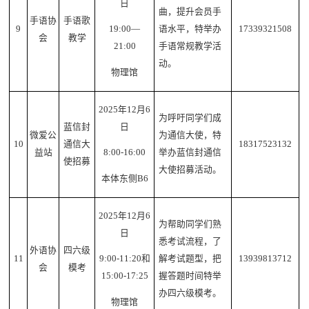
日
曲，提升会员手
手语协
手语歌
9
语水平，特举办
17339321508
19:00—
会
教学
手语常规教学活
21:00
动。
物理馆
2025年12月6
为呼吁同学们成
蓝信封
日
微爱公
为通信大使，特
10
通信大
18317523132
益站
举办蓝信封通信
8:00-16:00
使招募
大使招募活动。
本体东侧B6
2025年12月6
为帮助同学们熟
日
悉考试流程，了
外语协
四六级
11
解考试题型，把
13939813712
9:00-11:20和
会
模考
握答题时间特举
15:00-17:25
办四六级模考。
物理馆