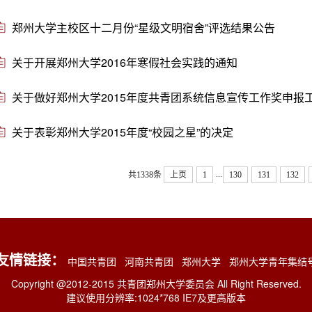
郑州大学主校区十二月份“星级文明宿舍”评选结果公告
关于开展郑州大学2016年寒假社会实践的通知
关于做好郑州大学2015年度共青团系统信息宣传工作奖申报
关于表彰郑州大学2015年度“校园之星”的决定
...
共1338条
上页
1
130
131
132
友情链接：
中国共青团
河南共青团
郑州大学
郑州大学青年集结
Copyright @2012-2015 共青团郑州大学委员会 All Right Reserved.
建议使用分辨率:1024*768 IE7及更高版本