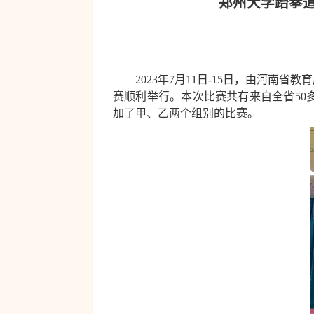
郑州大学跆拳
2023
年
7
月
11
日
-15
日，由河南省教育
赛顺利举行。本次比赛共有来自全省
50
加了甲、乙两个组别的比赛。