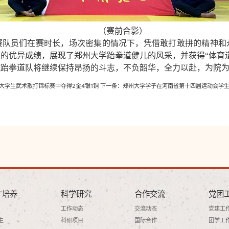
（赛前合影）
赛队员们在赛时长，场次密集的情况下，凭借敢打敢拼的精神和
的优异成绩，展现了郑州大学跆拳道健儿的风采，并获得“体育
院跆拳道队将继续保持昂扬的斗志，不负韶华，全力以赴，为院
大学生武术散打锦标赛中夺得2金4银1铜
下一条：
郑州大学学子在河南省第十四届运动会学
才培养
科学研究
合作交流
党团
工作动态
交流动态
党建工
生
科研项目
国际合作
团学工