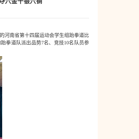
夺六金十银六铜
的河南省第十四届运动会学生组跆拳道比
的跆拳道队派出品势
7
名、竞技
10
名队员参