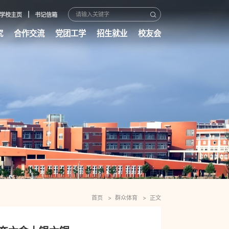
学校主页
书记信箱
究
合作交流
党团工学
招生就业
校友会
首页
群众体育
正文