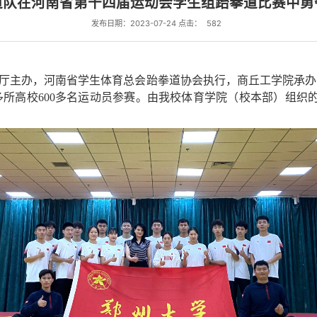
道队在河南省第十四届运动会学生组跆拳道比赛中勇
发布日期：2023-07-24 点击：
582
厅主办，河南省学生体育总会跆拳道协会执行，商丘工学院承办
多所高校
600
多名运动员参赛。由我校体育学院（校本部）组织