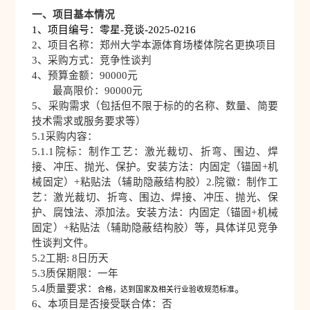
一、项目基本情况
1、项目编号：零星-竞谈-2025-
0216
2、项目名称：郑州大学本源体育场楼体院名更换项目
3、采购方式：竞争性谈判
4、预算金额：
90000
元
最高限价：
90000
元
5、采购需求（包括但不限于标的的名称、数量、简要
技术需求或服务要求等）
5.1采购内容：
5.1.
1院标：制作工艺：激光裁切、折弯、围边、焊
接、冲压、抛光、保护。安装方法：内固定（锚固+机
械固定）+粘贴法（辅助隐蔽结构胶）2.院徽：制作工
艺：激光裁切、折弯、围边、焊接、冲压、抛光、保
护、腐蚀法、添加法。安装方法：内固定（锚固+机械
固定）+粘贴法（辅助隐蔽结构胶）等，具体详见竞争
性谈判文件。
5.2工期:
8
日历天
5.3质保期限：一年
5.4质量要求：
。
合格，达到国家及相关行业验收规范标准
6、本项目是否接受联合体：否