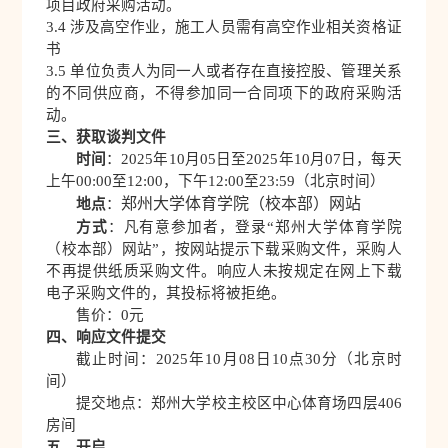
项目政府采购活动。
3.
4
涉及高空作业，施工人员需有高空作业相关资格证
书
3.5
单位负责人为同一人或者存在直接控股、管理关系
的不同供应商，不得参加同一合同项下的政府采购活
动。
三、获取谈判文件
时间
：2025年
10
月
05
日至2025年
10
月
07
日，每天
上午00:00至12:00，下午12:00至23:59（北京时间）
郑州大学体育学院（校本部）网站
地点
：
方式
：凡有意参加者，登录“郑州大学体育学院
（校本部）网站”，按网站提示下载采购文件，采购人
不再提供纸质采购文件。响应人未按规定在网上下载
电子采购文件的，其投标将被拒绝。
售价：0元
四、响应文件提交
截止时间：2025年
10
月
08
日
10
点30分（北京时
间）
提交地点：郑州大学校主校区中心体育场四层406
房间
五、开启