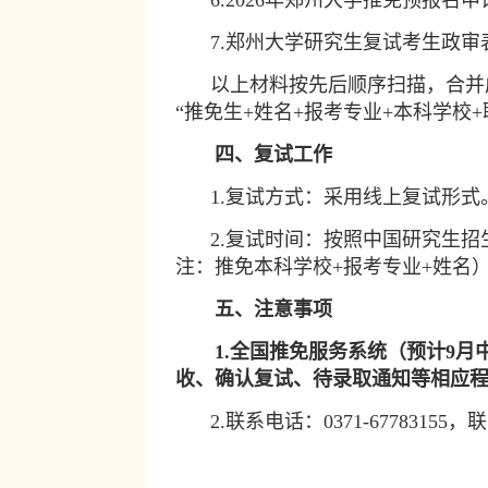
6.2026
年郑州大学推免预报名申
7.
郑州大学研究生复试考生政审
以上材料按先后顺序扫描，合并
“
推免生
+
姓名
+
报考专业
+
本科学校
+
四、复试工作
1.
复试方式：采用线上复试形式
2.
复试时间：按照中国研究生招
注：推免本科学校
+
报考专业
+
姓名
五、注意事项
1.
全国推免服务系统（预计
9
月
收、确认复试、待录取通知等相应
2.
联系电话：
0371-67783155
，联