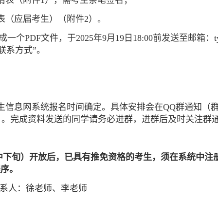
请表（附件
1
），需考生亲笔签名；
表（应届考生）（附件
2
）。
成一个
PDF
文件，于
2025
年
9
月
19
日
18:00
前发送至邮箱：
联系方式
”
。
。
生信息网系统报名时间确定。具体安排会在
QQ
群通知（
）。完成资料发送的同学请务必进群，进群后及时关注群
中下旬）开放后，已具有推免资格的考生，须在系统中注
程序。
系人：徐老师、李老师