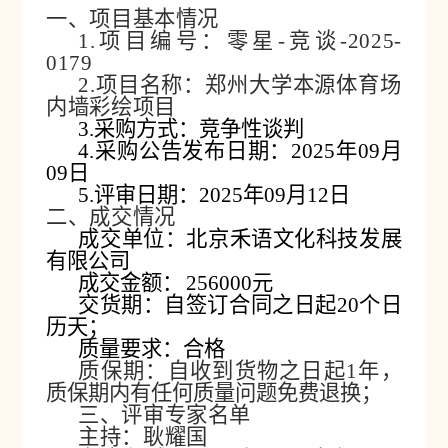
一、项目基本情况
1.项目编号：零星-竞谈-2025-
0
179
2.项目名称：郑州大学本源体育场
内墙彩绘项目
3.采购方式：竞争性谈判
4.采购公告发布日期：2025年0
9
月
0
9日
5.评审日期：2025年0
9
月
12
日
二、成交情况
成交单位：北京禾语文化科技发展
有限公司
成交金额：
256000
元
交货期：自签订合同之日起
20个日
历天；
质量要求：合格
质保期：自收到货物之日起
1年，
质保期内有任何质量问题免费退换；
三、评审专家名单
主持：耿耀国