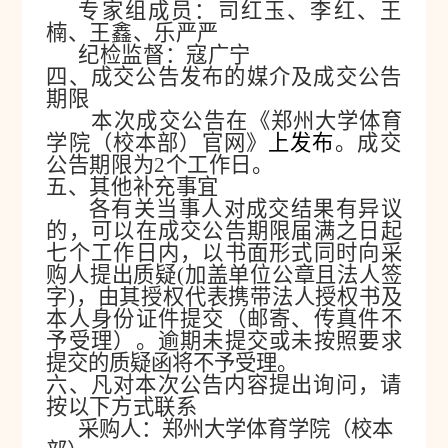
专家组成员：司红玉、李红、王
楠、王鑫、乐严严
纪检监督：寇广宁
四、成交公告发布的媒介及成交公告
期限
本次成交公告在
《郑州大学体育
学院（校本部）官网》
上发布
。成交
公告期限为2个工作日。
五、其他补充事宜
各有关当事人对成交结果有异议
的，可以在成交公告期限届满之日起
七个工作日内，以书面形式同时向采
购人提出质疑(加盖单位公章且法人签
字)，由其授权代表携带法人授权书及
本人身份证件提交（邮寄、传真件不
予受理）。逾期未提交或未按照要求
提交的质疑函将不予受理。
六、凡对本次公告内容提出询问，请
按以下方式联系
采购人：郑州大学体育学院（校本