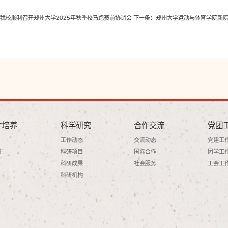
我校顺利召开郑州大学2025年秋季校马跑赛前协调会
下一条：
郑州大学运动与体育学院新院
才培养
科学研究
合作交流
党团
工作动态
交流动态
党建工
生
科研项目
国际合作
团学工
科研成果
社会服务
工会工
科研机构