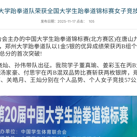
大学跆拳道队荣获全国大学生跆拳道锦标赛女子竞
发布日期：2025-11-17 点击：
105
联合会主办的中国大学生跆拳道锦标赛(北方赛区)在唐
别，郑州大学跆拳道队以1金5银的优异成绩荣获丙B组
总分的首次突破!
晓灿、孙伟带队出征。我院学子董真瑜、姜彩玉在丙B
汤家豪、付思宇在丙B混双品势比赛斩获两枚银牌，
、关皓月、王灿分别在个人品势、个人女子竞技57