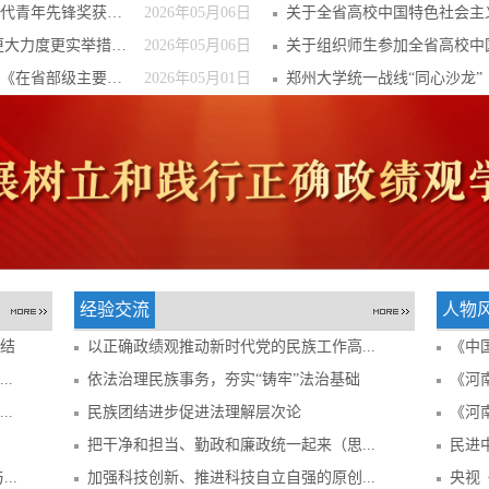
锋奖获奖者代...
2026年05月06日
关于全省高校中国特色社会主义民族宗
更实举措加强基...
2026年05月06日
关于组织师生参加全省高校中国特色社
级主要领导干...
2026年05月01日
郑州大学统一战线“同心沙龙”
经验交流
人物
结​
以正确政绩观推动新时代党的民族工作高...
《中
.
依法治理民族事务，夯实“铸牢”法治基础
《河
.
民族团结进步促进法理解层次论
《河南
把干净和担当、勤政和廉政统一起来（思...
民进
..
加强科技创新、推进科技自立自强的原创...
央视