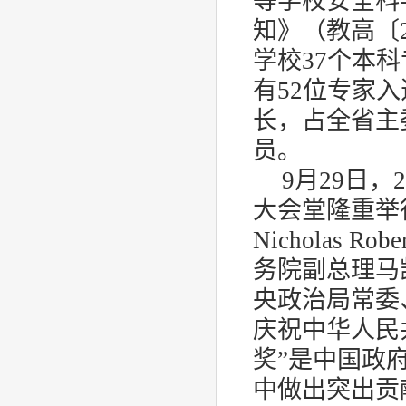
等学校安全科
知》（教高〔
学校
37
个本科
有
52
位专家入
长，占全省主
员。
9
月
29
日，
2
大会堂隆重举
Nicholas Robe
务院副总理马
央政治局常委
庆祝中华人民
奖”是中国政
中做出突出贡