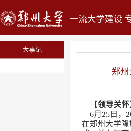
一流大学建设 
大事记
郑州
【
领导关怀
6
月
25
日，
2
在郑州大学隆