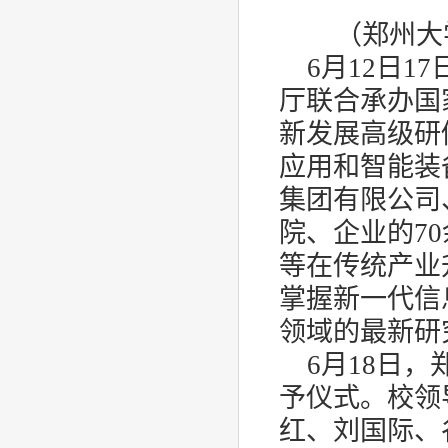
（郑州大
6
月
12
日
17
厅联合承办国
新发展高级研
应用和智能装
集团有限公司
院、企业的
70
等在传统产业
掌握新一代信
领域的最新研
6
月
18
日，
予仪式。校领
红、刘国际、