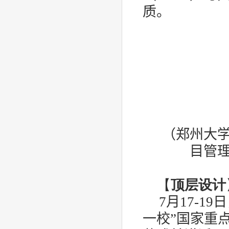
质。
（郑州大
目管
【
顶层设计
7
月
17-19
日
一校”国家重