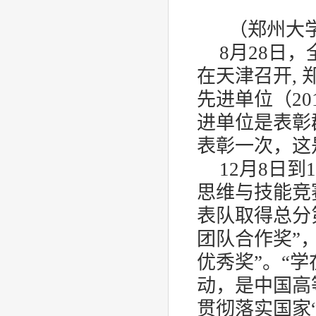
（郑州大
8
月
28
日，
在天津召开
,
先进单位（
20
进单位是表彰
表彰一次，这
12
月
8
日到
1
思维与技能竞
表队取得总分
团队合作奖”
优秀奖”。“
动，是中国高
贯彻落实国家