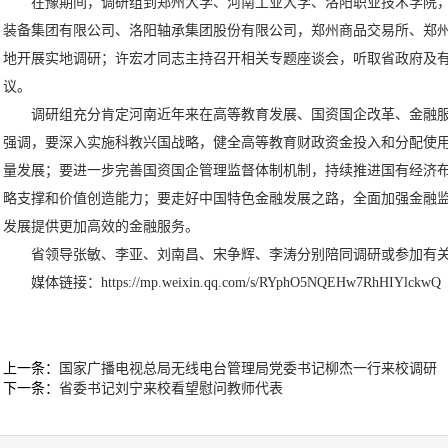
在豫期间，调研组到郑州大学、河南工业大学、洛阳职业技术学院
装备集团有限公司、洛阳轴承集团股份有限公司，郑州商品交易所、郑
地开展实地调研；许宏才同志主持召开相关专题座谈会，听取省政府及
议。
调研组充分肯定河南近年来在高等教育发展、国资国企改革、金融
强调，要深入实施科教兴国战略，健全高等教育财政资金投入和分配使
量发展；要进一步完善国资国企管理监督体制机制，持续推进国有经济
略支撑和价值创造能力；要走好中国特色金融发展之路，全面加强金融
发展提供更加高效的金融服务。
省领导张敏、李亚、刘南昌、宋争辉、李涛分别陪同调研或参加有
媒体链接：
https://mp.weixin.qq.com/s/RYphO5NQEHw7RhHIYlckwQ
上一条：
国家广播电视总局无线电台管理局党委书记柳杰一行来校调研
下一条：
省委书记刘宁来校看望慰问教师代表