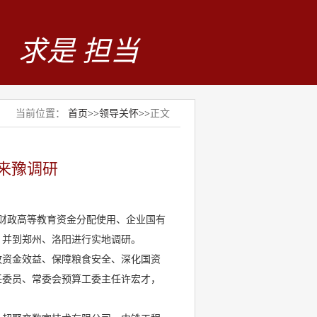
求是 担当
当前位置：
首页
>>
领导关怀
>>
正文
来豫调研
研财政高等教育资金分配使用、企业国有
，并到郑州、洛阳进行实地调研。
政资金效益、保障粮食安全、深化国资
任委员、常委会预算工委主任许宏才，