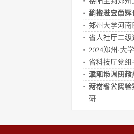
楼阳生到郑州
移推进全面深化
副省长宋争辉
郑州大学河南
省人社厅二级
2024郑州·
省科技厅党组
工现场调研指
濮阳市人民政
新材料省实验
河南省人民检
研