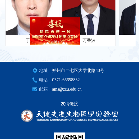
于政权
万香波
江
地址：
郑州市二七区大学北路40号
电话：
0371-66658832
邮箱：
ams@zzu.edu.cn
友情链接