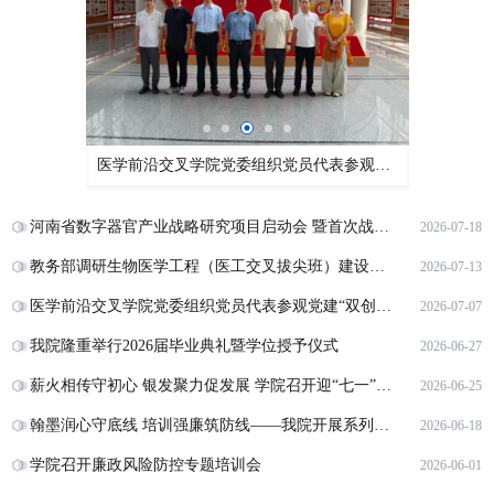
教务部调研生物医学工程（医工交叉拔尖班）建设情况
医学前沿交叉学院党委组织党员代表参观党建“双创”成果展
河南省数字器官产业战略研究项目启动会 暨首次战略咨询会召开
2026-07-18
教务部调研生物医学工程（医工交叉拔尖班）建设情况
2026-07-13
医学前沿交叉学院党委组织党员代表参观党建“双创”成果展
2026-07-07
我院隆重举行2026届毕业典礼暨学位授予仪式
2026-06-27
薪火相传守初心 银发聚力促发展 学院召开迎“七一”老党员座谈会
2026-06-25
翰墨润心守底线 培训强廉筑防线——我院开展系列廉洁教育活动
2026-06-18
学院召开廉政风险防控专题培训会
2026-06-01