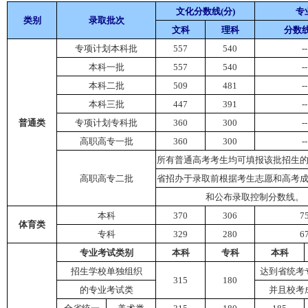
文化分数线(分)
专
类别
录取批次
文科
理科
分数线
专项计划本科批
557
540
--
本科一批
557
540
--
本科二批
509
481
--
本科三批
447
391
--
普通类
专项计划专科批
360
300
--
高职高专一批
360
300
--
所有普通高考考生均可填报该批招生
高职高专二批
省招办于录取前根据考生志愿和高考
和公布录取控制分数线。
本科
370
306
7
体育类
专科
329
280
6
专业考试类别
本科
专科
本科
招生学校单独组织
达到省统考
315
180
的专业考试类
并且校考