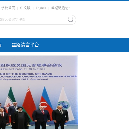
学校首页
|
中文版
|
English
|
丝路微话语：...
库
丝路清言平台