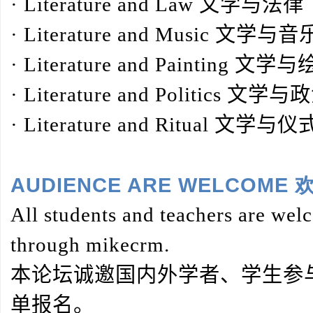
·
Literature and Law
文学与法律
·
Literature and Music
文学与音
·
Literature and Painting
文学与
·
Literature and Politics
文学与政
·
Literature and Ritual
文学与仪
AUDIENCE ARE WELCOME
All students and teachers are welc
through mikecrm.
本论坛诚邀国内外学者、学生参
单报名。