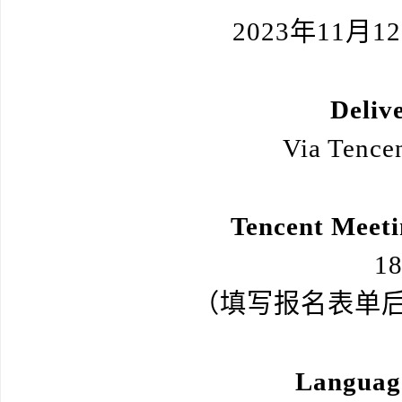
2023年11月1
Deliv
Via Tencen
Tencent Meeti
18
（填写报名表单
Languag