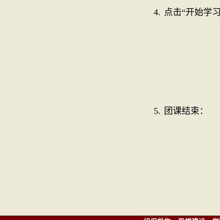
4
点击“开始学
、
5
团课结束：
、