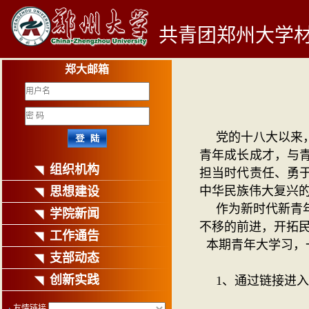
共青团郑州大学
郑大邮箱
党的十八大以来
青年成长成才，与
组织机构
◥
担当时代责任、勇
中华民族伟大复兴
思想建设
◥
作为新时代新青
学院新闻
◥
不移的前进，开拓
工作通告
◥
本期青年大学习，
支部动态
◥
创新实践
1
、通过链接进入
◥
友情链接