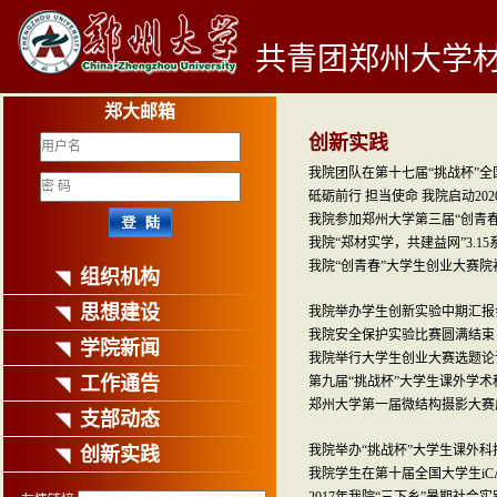
共青团郑州大学
郑大邮箱
创新实践
我院团队在第十七届“挑战杯”
砥砺前行 担当使命 我院启动2020
我院参加郑州大学第三届“创青
我院“郑材实学，共建益网”3.1
我院“创青春”大学生创业大赛院
组织机构
◥
思想建设
我院举办学生创新实验中期汇报
◥
我院安全保护实验比赛圆满结束
学院新闻
◥
我院举行大学生创业大赛选题论
工作通告
第九届“挑战杯”大学生课外学
◥
郑州大学第一届微结构摄影大赛
支部动态
◥
我院举办“挑战杯”大学生课外
创新实践
◥
我院学生在第十届全国大学生iC