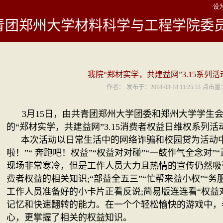
·设
青团郑州大学材料科学与工程学院委
我院“郑材实学，共建益网”3.15系列
作者：
发布于：2018-03-18 11:25:33
点击量
3月15日，由共青团郑州大学团委和郑州大学学生
的“郑材实学，共建益网”3.15消费者权益日维权系列
本次活动以日常生活中的网络诈骗和校园贷为活动中
啦！”“ 奔跑吧！权益”“权益对对碰”“一鼓作气全念对
现场非常寒冷，但是工作人员大力且热情的宣传仍然吸
费者权益的相关知识;“部益全五三”“忙帮来益小权”“
工作人员准备好的小卡片正看反说;简易版连连
看“权益
记忆和快速翻转的能力。在一个个轻松愉快的游戏中，
心，更掌握了相关的权益知识。