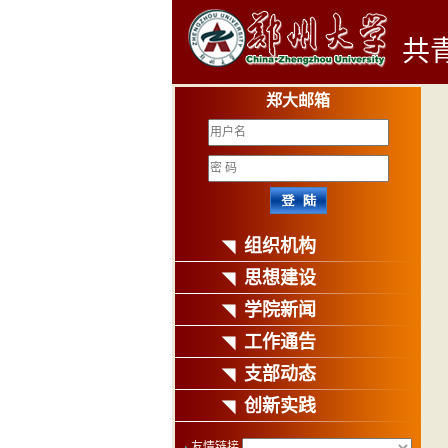
共
郑大邮箱
组织机构
◥
思想建设
◥
学院新闻
◥
工作通告
◥
支部动态
◥
创新实践
◥
友情链接