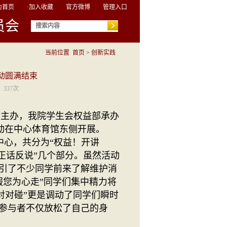
为首页
·加入收藏
官方微博
管理入口
员会
当前位置
首页
>
创新实践
活动圆满结束
：
337
次
会主办，我院学生会权益部承办
活动在中心体育馆东侧开展。
心，共分为“权益！开讲
”“正话反说”几个部分。虽然活动
引了不少同学前来了解维护消
务服您为心走”同学们集中精力将
对对碰”更是调动了同学们瞬时
参与者不仅放松了自己的身