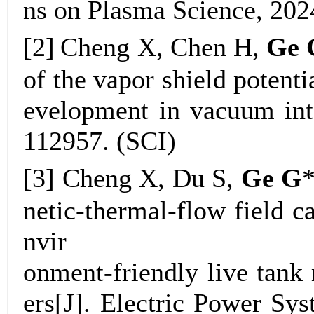
ns on Plasma Science, 202
[
2
]
Cheng X, Chen H,
Ge 
of the vapor shield potenti
evelopment in vacuum int
112957.
(SCI)
[3]
Cheng X, Du S,
Ge G
netic-thermal-flow field c
nvir
onment-friendly live tank
ers[J]. Electric Power Sy