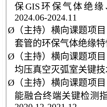
保GIS环保气体绝
202
4
.
06
-20
2
4
.
1
1
Ø
（主持）
横向课题项目
套管的环保气体绝缘特
Ø
（主持）
横向课题项目
均压真空灭弧室关键技
Ø
（主持）
横向课题
项目
能融合终端关键检测
20
20.12-
20
21.
12