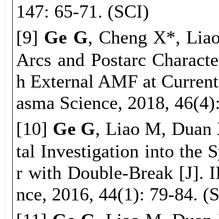
147: 65-71. (SCI)
[
9
]
Ge G
, Cheng X*, 
Arcs and Postarc Characte
h External AMF at Current
asma Science, 2018, 46(4)
[
10
]
Ge G
, Liao M, Du
tal Investigation into the
r with Double-Break [J]. 
nce, 2016, 44(1): 79-84. (