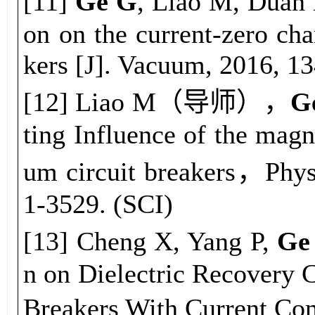
[
11
]
Ge G
, Liao M, Dua
on on the current-zero cha
kers [J]. Vacuum, 2016, 13
[
12
] Liao M（导师），
G
ting Influence of the magn
um circuit breakers，Phys
1-3529. (SCI)
[
13
] C
heng
X, Y
ang
P,
G
e
n on Dielectric Recovery C
Breakers With Current Co