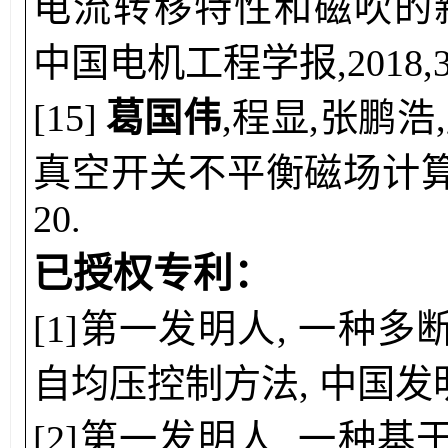
电流转移特性和磁吹的新
中国电机工程学报,2018,38(1
[
15
]
葛国伟
,
程显,张鹏浩,
真空开关不平衡磁场计算与优化
20.
已授权
专利：
[1]
第一发明人, 一种
自均压控制方法, 中国发
[2]
第一发明人, 一种基