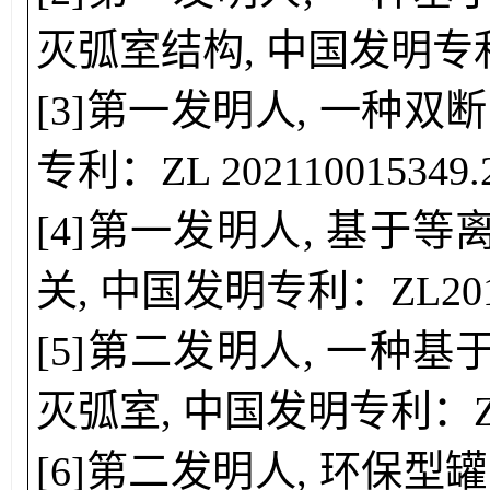
灭弧室结构
, 中国发明专
[3]
第
一
发明人,
一种双断
专利
：
ZL 202110015349.
[
4
]
第
一
发明人,
基于等
关
,
中国发明专利
：
ZL20
[
5
]
第
二
发明人,
一种基
灭弧室
,
中国发明专利
：
[
6
]
第
二
发明人,
环保型罐