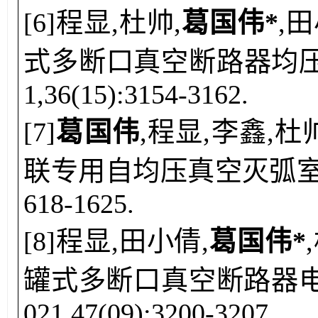
[
6
]
程显
,
杜帅
,
葛国伟*
,
田
式多断口真空断路器均压配
1,36(15):3154-3162.
[
7
]
葛国伟
,
程显,李鑫,杜
联专用自均压真空灭弧室探讨[J
618-1625.
[
8
]
程显
,
田小倩
,
葛国伟*
,
罐式多断口真空断路器电场
021,47(09):3200-3207.