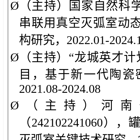
Ø
（主持）国家自然科
串联用真空灭弧室动
构研究，
202
2
.
01
-20
24
.
Ø
（主持）
“龙城英才计
目，基于新一代陶瓷
2021.
08
-20
24
.
08
Ø
（主持）
河南
（
242102241060
），
灭弧室关键技术研究
，