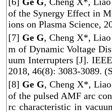
[
6
]
Ge G
, Cheng X*, L
of the Synergy Effect in 
ions on Plasma Science, 2
[
7
]
Ge G
, Cheng X*, L
m of Dynamic Voltage Dist
uum Interrupters [J]. IEE
2018, 46(8): 3083-3089. (
[
8
]
Ge G
, Cheng X*, Li
of the pulsed AMF arc con
rc characteristic in vacuu