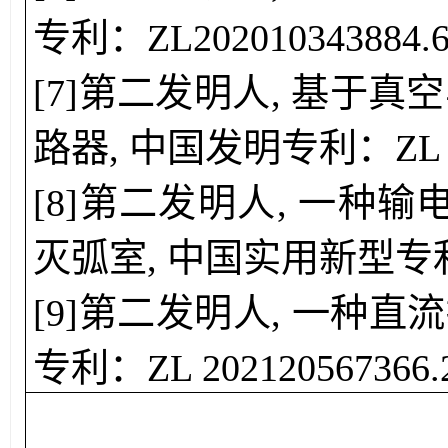
专利
：
ZL202010343884.
[
7
]
第
二
发明人,
基于真空
路器
,
中国发明专利
：
ZL
[
8
]
第
二
发明人,
一种输
灭弧室
,
中国
实用新型
专
[
9
]
第
二
发明人,
一种直流
专利
：
ZL 202120567366.