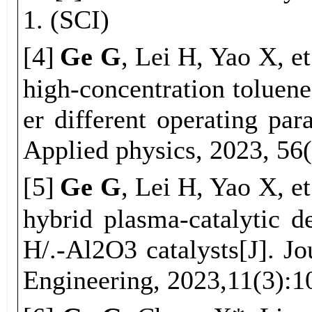
1.
(SCI)
[
4
]
Ge G
, Lei H, Yao X, et
high-concentration tolue
er different operating par
Applied physics, 2023, 56
[
5
]
Ge G
, Lei H, Yao X, et
hybrid plasma-catalytic 
H/.-Al2O3 catalysts[J]. J
Engineering, 2023,11(3):