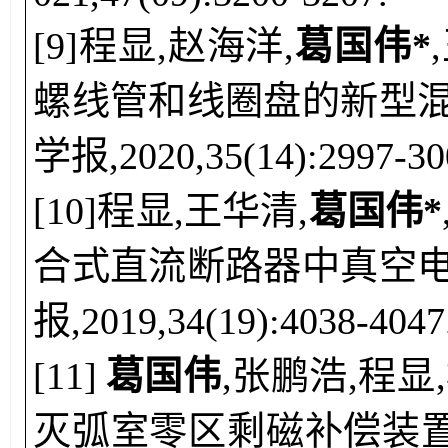
[
9
]
程显
,
赵海洋
,
葛国伟*
,
螺线管和线圈盘的新型混
学报,2020,35(14):2997-30
[
10
]
程显
,
王华清
,
葛国伟*
合式直流断路器中真空电
报,2019,34(19):4038-4047
[
11
]
葛国伟
,
张鹏浩,程显
灭弧室零区剩磁补偿装置及