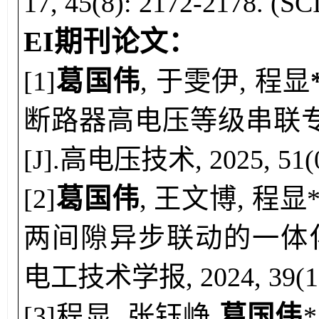
17, 45(8): 2172-2178. (SC
EI期刊论文
：
[1]
葛国伟
,
于雯伊
,
程显
断路器高电压等级串联
[J].高电压技术, 2025, 51(09
[
2
]
葛国伟
,
王文博, 程显*
两间隙异步联动的一体化
电工技术学报, 2024, 39(17)
[
3
]
程显, 张钰峥,
葛国伟
*