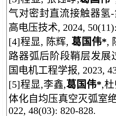
气对密封直流接触器氢-
高电压技术, 2024, 50(11): 
[
4
]
程显, 陈辉,
葛国伟*
,
路器弧后阶段鞘层发展过
国电机工程学报,
2023, 4
[5]
程显
,
李鑫
,
葛国伟*
,
杜
体化自均压真空灭弧室绝缘
022, 48(03): 820-828.