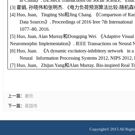
in China
》
.
DEStech Transactions on Social Science, Edu
[3]
霍娟
,
孙晓伟和张明杰
.
《电力负荷预测算法比较
-
随机森
[4] Huo, Juan, Tingting Shi
和
Jing Chang.
《
Comparison of Ran
Data Sources
》
.
Proceedings of 2016 Ieee 7th Internation
1077–80, 2016.
[5] Huo, Juan, Alan Murray
和
Dongqing Wei.
《
Adaptive Visual
Neuromorphic Implementation
》
.
IEEE Transactions on Neural
[6] Huo, Juan.
《
A dynamic excitatory-inhibitory network in a V
Neural Information Processing Systems 2012, NIPS 2012,
[7] Huo, Juan, Zhijun Yang
和
Alan Murray.
Bio-inspired Real 
上一篇：
姜欣
下一篇：
葛国伟
Copyright© 2015 All