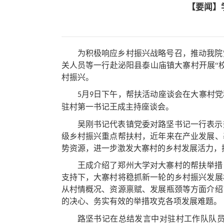
【要闻】
为积极响应乡村振兴战略号召，推动
我院
关人员等一行
赴泌阳
县泰山庙镇
大寨村开展
“
村振兴。
月
日下午，帮扶活动
座谈会
在大寨村党
5
9
驻村第一书记王成
主持座谈会
。
吴刚书记代表
镇党委
对
路坚书记
一行表示
级乡村振兴重点帮扶村，近年来在产业发展、
势资源，进一步激发大寨村的乡村发展活力，
王成介绍了郑州大学对大寨村的帮扶举措
支持下，大寨村将稳抓新一轮的乡村振兴发展
从村情概况、资源禀赋、发展瓶颈等方面介绍
的决心、务实有效的举措攻克
各项
发展难题。
路坚
书记在总结发言
中对驻村工作队队