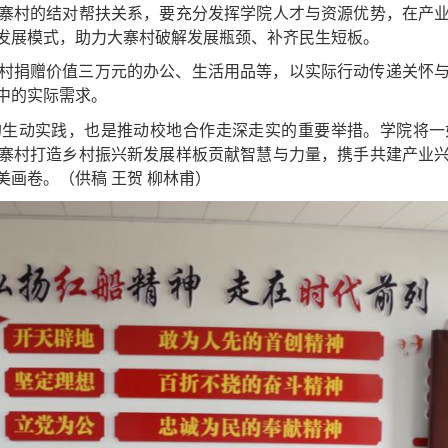
寨村的结对帮扶关系，要充分发挥学院人才与资源优势，在产
发展模式，助力大寨村破解发展瓶颈、补齐民生短板。
村捐赠
价值三万元的办公、生活
用品
等
，以实际行动传递关怀
中的实际需求
。
的生动实践，也是推动校地合作走深走实的重要举措。学院将一
寨村打造乡村振兴新发展样板贡献智慧与力量，携手共建产业
美画卷
。（
供稿
王贺
柳林甫
）