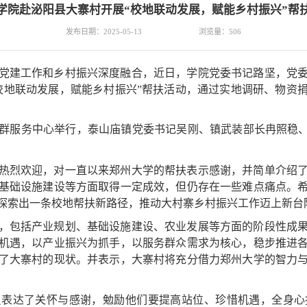
学院赴泌阳县大寨村开展“校地联动发展，赋能乡村振兴”帮
发布日期：2025-05-13
浏览量：
506
党建工作和乡村振兴深度融合，
近日
，学院党委书记路坚，党
校地联动
发展
，
赋能乡村
振兴
”帮扶活动，通过实地调研、物资
群服务中心举行
，泰山庙镇党委书记吴刚、
镇武装部长冉照稳
热烈欢迎
，
对一直以来郑州大学的帮扶表示感谢，并简单介绍
基础设施建设等方面取得一定成效，但
仍存在一些难点痛点
。
探索出一条校地
帮扶
新路径，推动大村寨乡村振兴工作迈上新台
，包括产业规划、
基础设施建设
、
农业发展
等方面的阶段性成
机遇，以产业振兴为抓手，以服务群众需求为核心，稳步推进
了大寨村的现状。
并
表示，大寨村将充分借力郑州大学的智力
员表达了关怀与感谢，勉励他们要提高站位、珍惜机遇，全身心