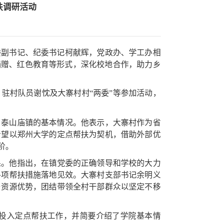
扶调研活动
委副书记、纪委书记柯献辉，
党政办、学工办相
捐赠、红色教育等形式，深化校地合作，助力乡
、驻村队员谢忱及大寨村村“两委”等参加
活动
，
了泰山庙镇的基本情况
。
他
表示
，大寨村作为省
希望
以郑州大学的定点帮扶为契机
，借助外部优
阶。
果。他
指出
，
在镇党委的正确领导和学校的大力
各项帮扶措施落地见效
。
大寨村支部书记
余明义
与资源优势，团结带领全村干部群众以坚定不移
投入定点帮扶工作，并简要介绍了学院基本情