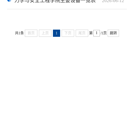
力学与安全工程学院主要设备一览表
2026-06-12
共1条
首页
上页
1
下页
尾页
第
/1页
跳转