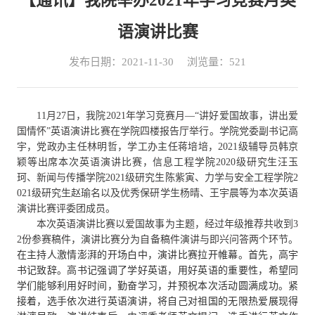
【通讯】我院举办2021年学习竞赛月英
语演讲比赛
发布日期：2021-11-30
浏览量：
521
11月27日，
我院
2021年学习竞赛月
—
“讲好爱国故事，
讲出爱
国情怀
”英语演讲比赛
在学院四楼报告厅举行
。
学院党委副书记高
宇
，
党政办主任林明哲
，
学工办主任蒋培培
，
2021级辅导员韩京
颖等出席本次英语演讲比赛，信息工程学院2020级研究生汪玉
珂、新闻与传播学院2021级研究生陈紫寅、力学与安全工程学院2
021级研究生赵瑜名以及优秀保研学生杨晴、王宇晨等为本次英语
演讲比赛评委团成员。
本次英语演讲比赛以爱国故事为主题，经过年级推荐共收到
3
2份参赛稿件，演讲比赛分为自备稿件演讲与即兴问答两个环节
。
在主持人激情澎湃的开场白中，演讲比赛拉开帷幕。首先，高宇
书记致辞。高书记强调了学好英语，用好英语的重要性，希望同
学们能够利用好时间，勤奋学习，并预祝本次活动圆满成功。紧
接着，选手依次进行英语演讲，将自己对祖国的无限热爱展现得