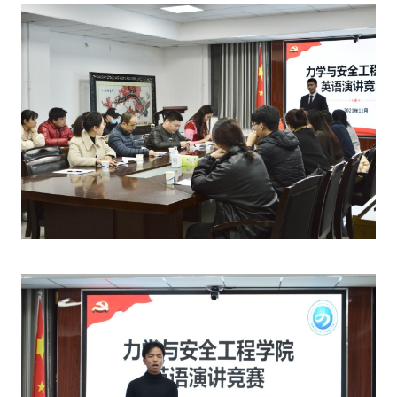
联
系
我
们