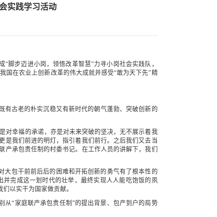
社会实践学习活动
成“脚步迈进小岗，领悟改革智慧”力寻小岗社会实践队，
我国在农业上创新改革的伟大成就并感受“敢为天下先”精
既有古老的朴实沉稳又有新时代的朝气蓬勃、突破创新的
是对幸福的承诺，亦是对未来突破的坚决，无不展示着我
更是我们前进的明灯，指引着我们前行。之后我们又去当
联产承包责任制的村委书记。在工作人员的讲解下，我们
们对大包干前前后后的困难和开拓创新的勇气有了根本性的
出并完成这一划时代的壮举，最终实现人人能吃饱饭的夙
我们以实干为国家做贡献。
别从“家庭联产承包责任制”的提出背景、包产到户的局势