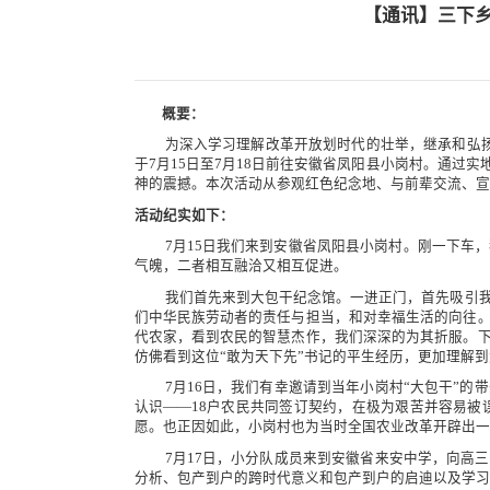
【通讯】三下乡
概要：
为深入学习理解改革开放划时代的壮举，继承和弘
于
7
月
15
日至
7
月
18
日前往安徽省凤阳县小岗村。通过实
神的震撼。本次活动从参观红色纪念地、与前辈交流、宣
活动纪实如下：
7
月
15
日我们来到安徽省凤阳县小岗村。刚一下车，
气魄，二者相互融洽又相互促进。
我们首先来到大包干纪念馆。一进正门，首先吸引
们中华民族劳动者的责任与担当，和对幸福生活的向往
代农家，看到农民的智慧杰作，我们深深的为其折服。
仿佛看到这位“敢为天下先”书记的平生经历，更加理解
7
月
16
日，我们有幸邀请到当年小岗村“大包干”的
认识——
18
户农民共同签订契约，在极为艰苦并容易被
愿。也正因如此，小岗村也为当时全国农业改革开辟出一
7
月
17
日，小分队成员来到安徽省来安中学，向高三
分析、包产到户的跨时代意义和包产到户的启迪以及学习