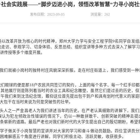
社会实践展——“脚步迈进小岗，领悟改革智慧”力寻小岗
发布日期：2023-09-05
浏览量：
262
扬以改革开放为核心的时代精神，郑州大学力学与安全工程学院
9
名同学自发组
地走访、参观学习、切身体验、反思总结、组织宣讲等多种方式去深入了解学习
讲传授等多个维度开展。
我们就被小岗村的独特村庄风貌深深折服。走在村庄街道上，我们感受到一种
我们眼球的便是那
18
户农民共同签订的契约，上面的每个名字、每一个红手印都
。其他展厅则是陈列着当时的农业工具和纪念雕塑，虽然它们是过去的历史，但
下午我们来到沈浩纪念馆，瞻仰这位首先提出包干到户和具有划时代意义的家庭
到大包干在当时来说为何是突破性的壮举。
带头人之一严金昌老人为我们讲述当年的历史。在严老认真细致的讲解下，我
误认为犯左倾政治性错误的情况下，仍以一种敢拼敢干、创新突破的精神去提
条崭新的道路。最后严老也对我们新时代的大学生提出自己的殷切期盼，希望
学子做关于小岗智慧的宣讲并对大家的学习和奋斗做动员鼓励。四位宣讲员分
困难解惑五个角度进行讲解，同学们积极主动、活跃灵敏，收获很多。