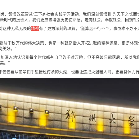
小岗，领悟改革智慧’三下乡社会实践学习活动，我们深刻领悟到‘先天下之忧而
新时代的接班人，我们更应该增强历史使命感，走向社会，奉献社会，回馈社会
对这种无私无畏的
精神
有了更为深刻的理解，‘道算远不行不至，事虽难不办不
是受益千秋万代的伟大决策，也是一种鼓励后人开拓进取的精神源泉，更是体现
向美好。”
更加深入地认识到每个时代都有自己的千难万险，但不突破只能落后，所以我
美。”
不仅仅要从前辈们手里接过传承的火炬，也要让这把火温暖人间，更要身体力行