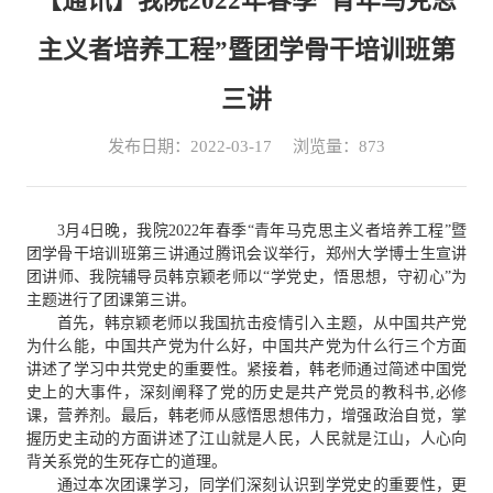
【通讯】我院2022年春季“青年马克思
主义者培养工程”暨团学骨干培训班第
三讲
发布日期：2022-03-17
浏览量：
873
3月4日晚，
我院
2022年春季“青年马克思主义者培养工程”暨
团学骨干培训班第
三
讲
通过腾讯会议举行
，郑州大学博士生宣讲
团
讲师、
我院辅导员
韩京颖
老师
以
“学党史，悟思想，守初心”
为
主题进行了团课第
三
讲。
首先，韩京颖老师以我国抗击疫情引入主题，从中国共产党
为什么能，中国共产党为什么好，中国共产党为什么行三个方面
讲述了学习中共党史的重要性。紧接着，韩老师通过简述中国党
史上的大事件，深刻阐释了党的历史是共产党员的教科书
,必修
课，营养剂。最后，韩老师从感悟思想伟力，增强政治自觉，掌
握历史主动的方面讲述了江山就是人民，人民就是江山，人心向
背关系党的生死存亡的道理。
通过本次团课学习，同学们深刻认识到学党史的重要性，更