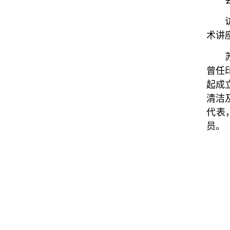
术讲
曾任
起成
清洁
代表
员。