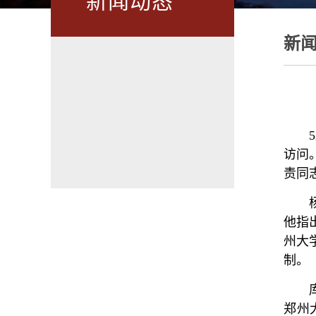
新闻动态
新
访问
责同
他指
州大
制。
郑州