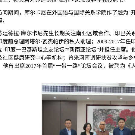
会上，杨天若为苏廷德拉·库尔卡尼颁发客座教授聘书。
访问期间，库尔卡尼在外国语与国际关系学院作了题为“
座。
苏廷德拉·库尔卡尼先生长期关注南亚区域合作、印巴关系、中
印度前总理阿塔尔·瓦杰帕伊的私人助理；2009-2017年
立“印度一巴基斯坦之友论坛”“新南亚论坛”并担任主席。他
及社区健康研究中心等机构；曾来河南调研扶贫攻坚与乡
，他曾出席2017年首届“一带一路”论坛会议，被聘为