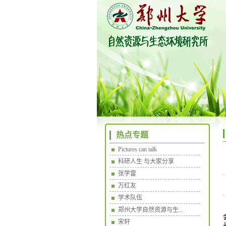
热点专题
Pictures can talk
科研人生 与大家分享
张学雷
万红友
学术队伍
郑州大学自然资源与生...
宋轩