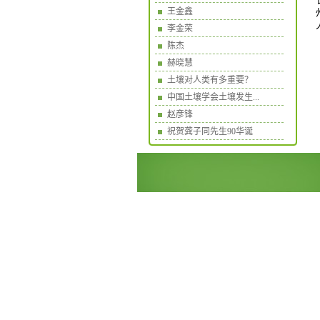
王金鑫
李金荣
陈杰
赫晓慧
土壤对人类有多重要？
中国土壤学会土壤发生...
赵彦锋
祝贺龚子同先生90华诞