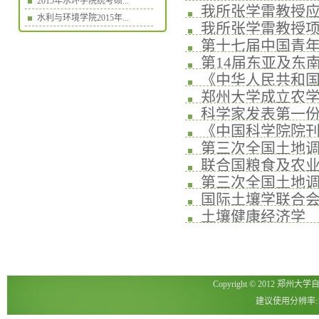
2015年水环学院统考硕...
我所张学雷教授应
版发行
水利与环境学院2015年...
我所张学雷教授项
第十七届中国青年
第14届东亚及东
与肥料科学...
《中华人民共和国
郑州大学成立农
科学家发表第一份关于
《中国科学院院刊
第三次全国土地调
联合国粮食及农业
第三次全国土地
国际土壤学联合会主
土壤健康经济学
价
Copyright © 2012 郑州
建议使用分辨率:1