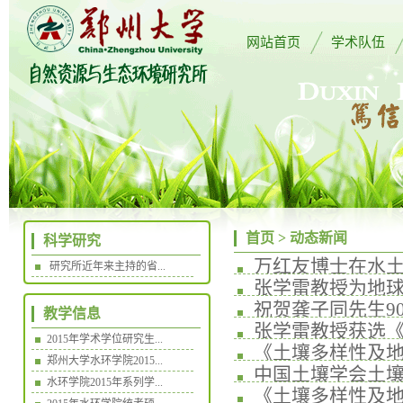
网站首页
学术队伍
首页
>
动态新闻
科学研究
万红友博士在水土
研究所近年来主持的省...
张学雷教授为地球
展
祝贺龚子同先生9
教学信息
张学雷教授获选《
2015年学术学位研究生...
《土壤多样性及地
郑州大学水环学院2015...
中国土壤学会土壤
版发行
水环学院2015年系列学...
《土壤多样性及地
与信息专业...