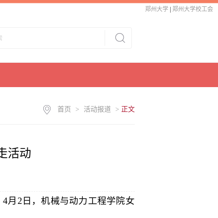
郑州大学
|
郑州大学校工会
首页
>
活动报道
>
正文
走活动
，4月2日，机械与动力
工程学院女