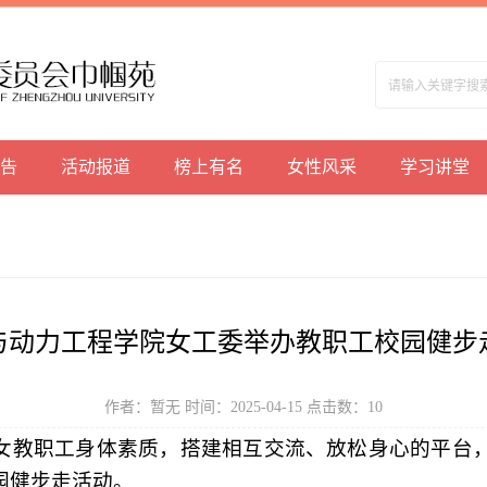
告
活动报道
榜上有名
女性风采
学习讲堂
与动力工程学院女工委举办教职工校园健步
作者：暂无 时间：2025-04-15 点击数：
10
女
教职工身体素质，
搭建
相互交流、放松身
心的平台
园健步走活动。