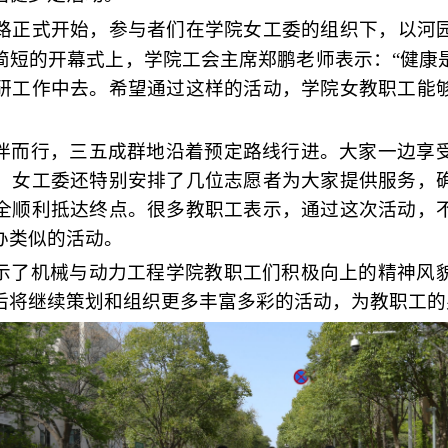
路
正式开始
，
参与者们在学院女工委的组织下，以
河
简短的开幕式上，
学院工会主席郑鹏老师表示
：“健康
研工作中
去
。希望通过这样的活动，学院
女
教职工能
伴而行，三五成群地沿着预定路线行进。大家一边享
。女工委还特别安排了几位志愿者
为大家
提供
服务
，
全
顺利
抵
达终点。
很多教职工表示，通过这次活动，
办类似的活动。
示了机械与动力工程学院教职工们积极向上的精神风
后将继续策划和组织更多丰富多彩的活动，为教职工的