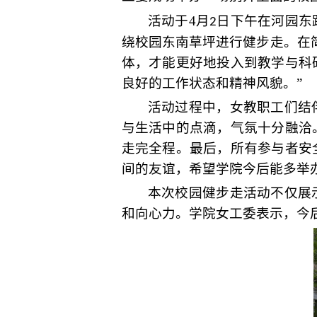
活动于4月
日
下
午在
河园东
2
绕
校园
东南草坪
进行健步走。在
体，才能更好地投入到教学与科
良好的工作状态
和精神风貌
。”
活动过程中，
女
教职工们结
与生活中的点滴，气氛十分融洽
走完
全程。
最后
，所有参与者
安
间的友谊，希望学院今后能多举
本
次校园健步走活动不仅展
和向心力。学院女工委表示，今