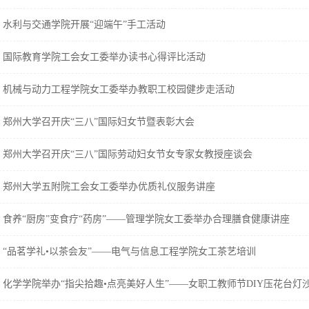
水利与交通学院开展“迎端午”手工活动
国际教育学院工会女工委举办读书心得评比活动
机械与动力工程学院女工委举办教职工校园健步走活动
郑州大学召开庆“三八”国际妇女节暨表彰大会
郑州大学召开庆“三八”国际劳动妇女节女专家女教授座谈会
郑州大学五附院工会女工委举办优质礼仪服务讲座
食养“厨房”变食疗“药房”——管理学院女工委举办合理膳食健康讲座
“品茗学礼•以茶会友”——电气与信息工程学院女工茶艺培训
化学学院举办“指尖拾趣•点亮美好人生”——女职工教师节DIY压花台灯沙.