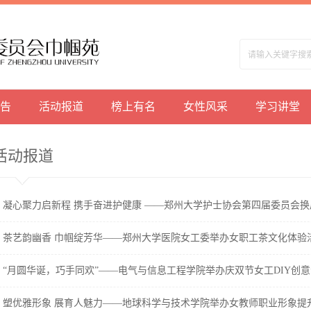
告
活动报道
榜上有名
女性风采
学习讲堂
活动报道
凝心聚力启新程 携手奋进护健康 ——郑州大学护士协会第四届委员会换届.
茶艺韵幽香 巾帼绽芳华——郑州大学医院女工委举办女职工茶文化体验
“月圆华诞，巧手同欢”——电气与信息工程学院举办庆双节女工DIY创意活.
塑优雅形象 展育人魅力——地球科学与技术学院举办女教师职业形象提