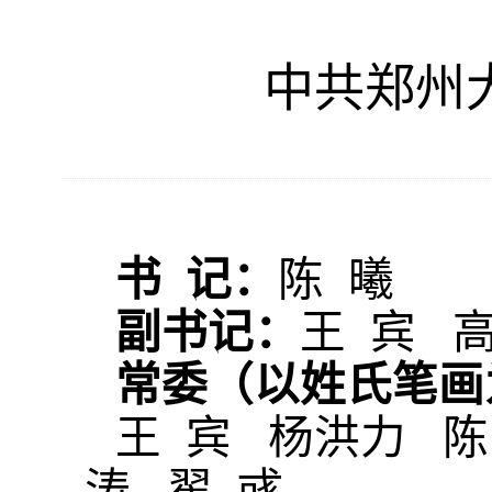
中共郑州
书 记：
陈 曦
副书记：
王 宾 
常委（以姓氏笔画
王 宾
杨洪力
陈
涛 翟 彧