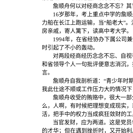
詹顺舟何以对经商念念不忘？其
16岁那年，考上重点中学的詹
力船在长江上跑运输，当“船老大”
房亲戚，寄人篱下，读高中考大学。
1994年，在省经协办下属公司
时引起了不小的轰动。
对两段经商经历念念不忘、自视
和省领导个人一句批评便意志消沉，
言。
詹顺舟自我剖析道：
“青少年时
我此仕途不顺或工作压力大的情况下
詹顺舟收受的贿赂中，很大一部
么，人啊，有时候把理想变成现实，
活，把手中的权力当成疯狂敛财的工
当官发财，应为两道。这是党员
的才华；但在遇到挫折时，又开始利