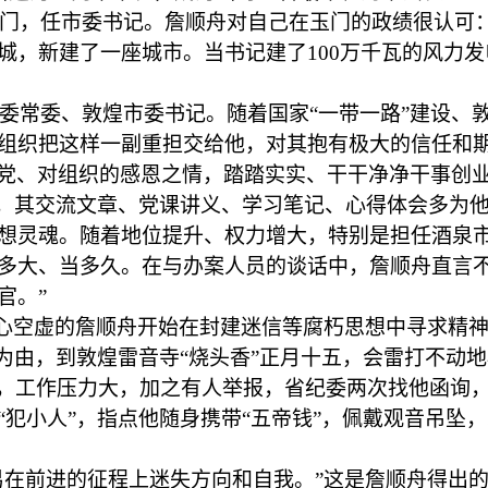
到玉门，任市委书记。詹顺舟对自己在玉门的政绩很认可
城，新建了一座城市。当书记建了100万千瓦的风力
泉市委常委、敦煌市委书记。随着国家“一带一路”建设
组织把这样一副重担交给他，对其抱有极大的信任和
党、对组织的感恩之情，踏踏实实、干干净净干事创
中，其交流文章、党课讲义、学习笔记、心得体会多为
想灵魂。随着地位提升、权力增大，特别是担任酒泉
多大、当多久。在与办案人员的谈话中，詹顺舟直言不
官。”
内心空虚的詹顺舟开始在封建迷信等腐朽思想中寻求精
”为由，到敦煌雷音寺“烧头香”正月十五，会雷打不动
顺”，工作压力大，加之有人举报，省纪委两次找他函
犯小人”，指点他随身携带“五帝钱”，佩戴观音吊坠，
易在前进的征程上迷失方向和自我。”这是詹顺舟得出