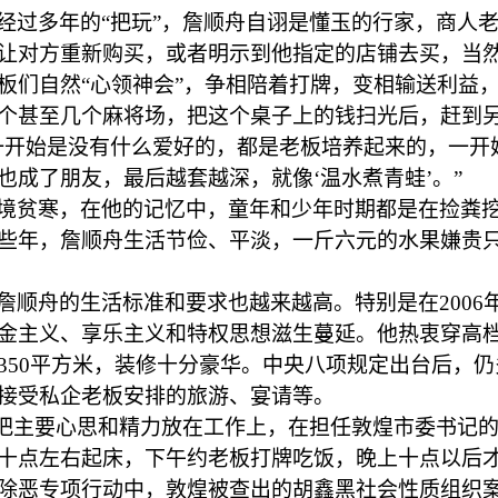
经过多年的
“把玩”，詹顺舟自诩是懂玉的行家，商人
让对方重新购买，或者明示到他指定的店铺去买，当
板们自然“心领神会”，争相陪着打牌，变相输送利益，
个甚至几个麻将场，把这个桌子上的钱扫光后，赶到另
一开始是没有什么爱好的，都是老板培养起来的，一开
也成了朋友，最后越套越深，就像‘温水煮青蛙’。”
境贫寒，在他的记忆中，童年和少年时期都是在捡粪
些年，詹顺舟生活节俭、平淡，一斤六元的水果嫌贵
詹顺舟的生活标准和要求也越来越高。特别是在
200
金主义、享乐主义和特权思想滋生蔓延。他热衷穿高
350平方米，装修十分豪华。中央八项规定出台后，
接受私企老板安排的旅游、宴请等。
再把主要心思和精力放在工作上，在担任敦煌市委书记
十点左右起床，下午约老板打牌吃饭，晚上十点以后
除恶专项行动中，敦煌被查出的胡鑫黑社会性质组织案