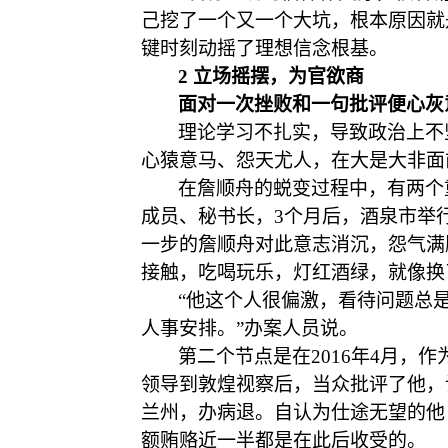
己挖了一个又一个大坑，根本原因就
键时刻动摇了理想信念根基。
2 立场摇摆，为官欲商
面对一次挫败和一句批评便心灰
理论学习不扎实，导致政治上不
心猿意马、怨天尤人，在大是大非面
在詹顺舟的蜕变过程中，有两个
成员、秘书长，3个月后，酒泉市举
一步的詹顺舟对此意志消沉，怨气满
接触，吃喝玩乐，灯红酒绿，就像换
“他这个人很偏激，看待问题总
人事安排。”办案人员说。
第二个节点是在
2016年4月
领导到敦煌视察后，当众批评了他，
兰州，办病退。自认为仕途无望的他
额贿赂近一半都是在此后收受的。