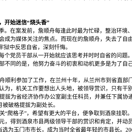
，开始迷信
“烧头香”
季。在案发前，詹顺舟每逢此时最为忙碌，整治环境
会成为媒体关注的焦点。而现在的詹顺舟，失去了自
在牢狱中反思自省，深刻忏悔。
每个党员干部从一开始就应该思考并时时自省的问题
部不同的是，他努力奋斗的初衷和动机更多是为了自
詹顺舟顺利参加了工作，在兰州十年，从兰州市到省直部
认为，机关工作要想出人头地，被领导赏识，只有干
他被提拔为省经济协作办公室副主任科员，并兼任下属协
4月被破格提拔为副处长。
机关“爬格子”，希望有更大的平台，便争取到酒泉挂
元，得到酒泉市县两级领导干部的赏识和肯定，并动
9月当选为玉门市市长，成为当时全省最年轻的市县长。2