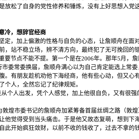
是放松了自身的党性修养和锤炼，没有上好思想入党
意冷，想辞官经商
坚定，加上偏激的性格与自负的心态，让詹顺舟在面
前，站不稳立场，辨不清方向，最终犯了无可挽回的
重要节点不能不提。第一个是在
2006年。那年5月
行市委常委换届，詹顺舟满心以为自己肯定能选上常委
腹。有朋友趁机劝他下海经商，他有些心动，但又心
了个人，全然忘记了纪律规矩。
是从个人出发，凭个人感觉，加上他很自负，又有很强
，作为敦煌市委书记的詹顺舟加紧筹备首届丝绸之路（敦
让他觉得受到当头痛击。于是他又故态复萌，想到下
自此开始疯狂敛财，以前不收的钱收了，过去不拿的钱