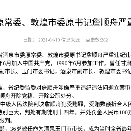
原常委、敦煌市委原书记詹顺舟严
日期： 2021-04-19 信息来源： 点击数:
282
省酒泉市委原常委、敦煌市委原书记詹顺舟严重违纪违
990年6月加入中国共产党，1990年6月参加工作。曾
副市长、玉门市委书记，酒泉市副市长、敦煌市委书
委批准，省纪委监委对詹顺舟涉嫌严重违纪违法问题立案
詹顺舟开除党籍、开除公职处分。
银市中级人民法院判决詹顺舟犯受贿罪，受贿数额折合人民币4
额特别巨大，判处有期徒刑十四年，并处罚金人民币10
服判。
干部，36岁被任命为酒泉玉门市市长，成为当时全省最