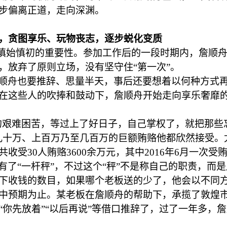
步偏离正道，走向深渊。
猎，贪图享乐、玩物丧志，逐步蜕化变质
了慎始慎初的重要性。参加工作后的一段时期内，詹顺
，放弃了原则立场，没有坚守住“第一次”。
顺舟也要推辞、思量半天，事后还要想着以何种方式
在这些人的吹捧和鼓动下，詹顺舟开始走向享乐奢靡
的艰难困苦，等过上了好日子，自己掌权了，就把那些
几十万、上百万乃至几百万的巨额贿赂他都欣然接受。
受30人贿赂3600余万元，其中2016年6月一次受贿
有了
“一杆秤”，不过这个“秤”不是称自己的职责，而
下收钱的数目，如果哪个老板送的少了，他会以不同
中预期为止。某老板在詹顺舟的帮助下，承揽了敦煌
“你先放着”“以后再说”等借口推辞了，过了一年多，