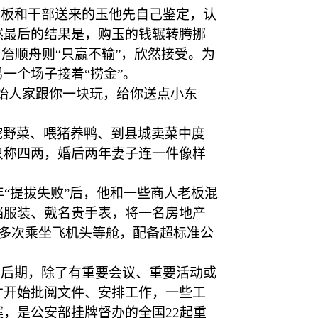
老板和干部送来的玉他先自己鉴定，认
然最后的结果是，购玉的钱辗转腾挪
詹顺舟则“只赢不输”，欣然接受。为
一个场子接着“捞金”。
始人家跟你一块玩，给你送点小东
挖野菜、喂猪养鸭、到县城卖菜中度
只称四两，婚后两年妻子连一件像样
6年“提拔失败”后，他和一些商人老板混
档服装、戴名贵手表，将一名房地产
仍多次乘坐飞机头等舱，配备超标准公
的后期，除了有重要会议、重要活动或
才开始批阅文件、安排工作，一些工
，是公安部挂牌督办的全国22起重