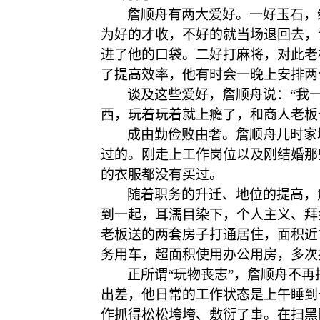
詹顺舟有两大爱好。一好玉石，
为好的才收，不好的就当场退回去，
进了他的口袋。二好打麻将，对此老
了提高效率，他有时会一晚上安排两
谈及这些爱好，詹顺舟说：
“我
西，玩着玩着就上瘾了，和商人老板
成由勤俭败由奢。詹顺舟儿时家
过的。刚走上工作岗位以及刚结婚那
的衣服都没有买过。
随着职务的升迁、地位的提高，
到一起，耳濡目染下，个人主义、拜
老板送的两套房子打通居住，面积近
务用车，超面积使用办公用房，多次
正所谓
“玩物丧志”，詹顺舟不
出差，他日常的工作状态是上午睡到
作抓得松松垮垮、敷衍了事。在扫黑