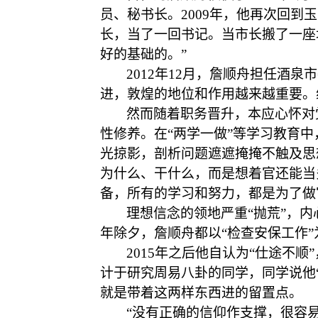
员、秘书长。2009年，他再次回
长，当了一回书记。当市长搬了一座
好的基础的。”
2012年12月，詹顺舟担任酒
进，敦煌的地位和作用越来越重要。
然而随着职务晋升，本应心怀对
性修养。在
“两学一做”等学习教育
光掠影，剖析问题遮遮掩掩不触及思
为什么、干什么，而是想着官还能当
备，所有的学习和努力，都是为了做
理想信念的领地严重
“抛荒”，
年除夕，詹顺舟都以“检查安保工作
2015年之后他自认为“仕途不
计于研究周易八卦的同学，同学说他“
就是带着这两样东西进的留置点。
“没有正确的信仰作支撑，很容