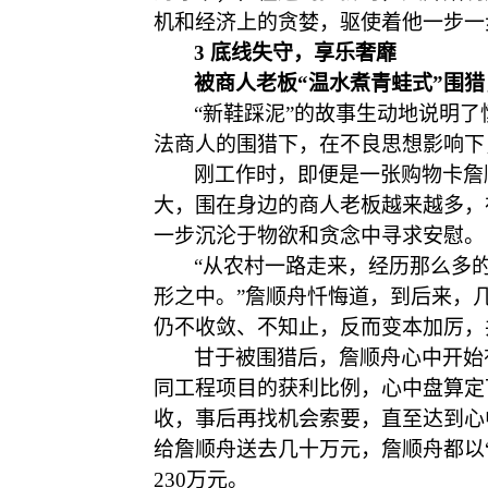
机和经济上的贪婪，驱使着他一步一
3 底线失守，享乐奢靡
被商人老板
“温水煮青蛙式”围
“新鞋踩泥”的故事生动地说明
法商人的围猎下，在不良思想影响下
刚工作时，即便是一张购物卡詹
大，围在身边的商人老板越来越多，
一步沉沦于物欲和贪念中寻求安慰。
“从农村一路走来，经历那么多
形之中。”詹顺舟忏悔道，到后来，
仍不收敛、不知止，反而变本加厉，共收
甘于被围猎后，詹顺舟心中开始
同工程项目的获利比例，心中盘算定
收，事后再找机会索要，直至达到心
给詹顺舟送去几十万元，詹顺舟都以
230万元。