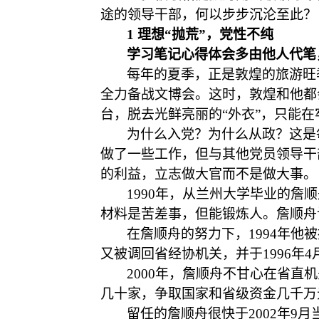
途的领导干部，何以步步沉沦至此？
1 理想“抛荒”，党性不纯
学习笔记心得体会多由他人代笔
每年的夏季，正是敦煌的旅游旺
全力备战文博会。这时，敦煌和他都
台，脱去光鲜亮丽的
“外衣”，只能
为什么入党？为什么从政？这是
做了一些工作，但与其他党员领导干
的利益，立志做大官而不是做大事。
1990年，从兰州大学毕业的
材料是苦差事，但能锻炼人。詹顺舟
在詹顺舟的努力下，
1994年
又被调回省经协机关，并于1996年
2000年，詹顺舟不甘心在省直
几十家，争取国家和省级资金几千万
留任的詹顺舟很快于
2002年