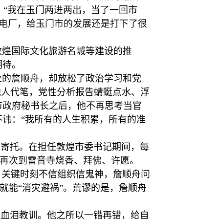
：“我在玉门两进两出，当了一回市
发电厂，给玉门市的发展还是打下了很
、敦煌国际文化旅游名城等建设的推
期待。
业的詹顺舟，却放松了政治学习和党
他人代笔，党性分析报告蜻蜓点水、浮
市政府秘书长之后，他不再思考当官
讳：“我所有的人生积累，所有的准
神寄托。在担任敦煌市委书记期间，每
地再次到雷音寺烧香、拜佛、许愿。
询，关键时刻不信组织信鬼神，詹顺舟问
就能“消灾避祸”。荒谬的是，詹顺舟
的血泪教训。他之所以一错再错，给自