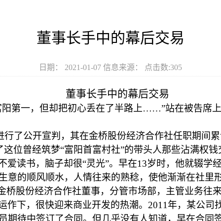
董事长手中的幕后交易
日期： 2021-01-07 信息来源： 点击数:
305
董事长手中的幕后交易
富阳第一，但却把初心丢在了半路上……”站在被告席
对其进行了公开宣判，其在金桥股份经济合作社任职期间累
了这位曾经筑梦“富阳首富村社”的带头人那些沾满权钱
不爱读书，脑子却很
“灵光”。早在13岁时，他就辍学
生意的顺风顺水，人情往来的熟稔，使他渐渐在社里形成
为金桥股份经济合作社董事，分管市场部，主管业务往
运作下，很快迎来商业开发的热潮。
2011年，某公
员期待中签订了合同。但几乎没有人知道，早在合同