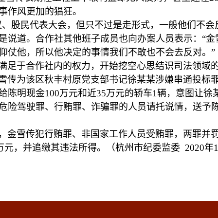
事作风更加的猖狂。
议、股民代表大会，但只不过是走形式，一般他们不会
是说道。合作社其他班子成员也向办案人员表示：“金
仰仗他，所以他决定的事情我们不敢也不会去反对。”
满足于合作社内的权力，开始挖空心思结识司法领域
3年金雪传为该区秋丰村原党支部书记徐某某涉嫌串通投
明现金100万元和近35万元的轿车1辆，意图让徐某某
危险驾驶罪、行贿罪、诈骗罪的人员请托说情，送予
，金雪传犯行贿罪、非国家工作人员受贿罪，两罪并
0万元，并追缴其违法所得。（杭州市纪委监委
2020年