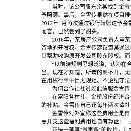
当时，该公司股东余某找到金雪
予照顾。事后，金雪传果然在项目推
2012年1月再次通过银行转账送予
而言，已然尝到了甜头。
2016年，某房产公司负责人
留地的开发权。金雪传建议章某通过
其帮助收购原开发公司股东股权。而金
“以前潜规则思想泛滥，认为在
当。现在才知道，所谓的离不开，无
在用权行事中目无规矩、不遵纪守法
为何合作社社员如此信服金雪传
在富阳各村社，金桥股份经济合
的补贴。金雪传自己还每年两次请社
金雪传对外宣称这些费用全是自
意开支这些福利费用也自有算盘：一
正是一笔笔
“恩惠账”的收拢，