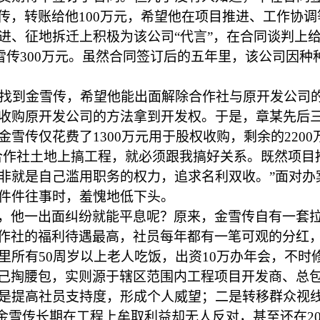
传，转账给他
100万元，希望他在项目推进、工作协
进、征地拆迁上积极为该公司“代言”，在合同谈判上给
金雪传300万元。虽然合同签订后的五年里，该公司因
章某找到金雪传，希望他能出面解除合作社与原开发公司
收购原开发公司的方法拿到开发权。于是，章某先后三次
雪传仅花费了1300万元用于股权收购，剩余的220
合作社土地上搞工程，就必须跟我搞好关系。既然项目
非就是自己滥用职务的权力，追求名利双收。”面对办
件件往事时，羞愧地低下头。
，他一出面纠纷就能平息呢？原来，金雪传自有一套
作社的福利待遇最高，社员每年都有一笔可观的分红
里所有
50周岁以上老人吃饭，出资10万办年会，不
己掏腰包，实则源于辖区范围内工程项目开发商、总
是提高社员支持度，形成个人威望；二是转移群众视
让金雪传长期在工程上牟取利益却无人反对，甚至还在2