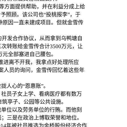
调等方面提供帮助，并在利益分成上给
予照顾。该公司也“投桃报李”，于
种种原因一直未建成项目。但就金雪传
的开发合作协议，从而拿到乌鸭塘自
转账给金雪传合计3500万元，让
0万元全部塞进自己腰包。
推进离不开我，我拿点好处理所应
案人员的询问，金雪传回忆着这些年
拉拢人心的
“恩惠账”。
，社员子女上学、看病医疗都有数万
时修筑亭子、公园等公共设施。
包单位以及劳务单位的行贿。而他刻
线；三是在政治上博取荣誉和地位。
014年被社员推选为金桥股份经济合作