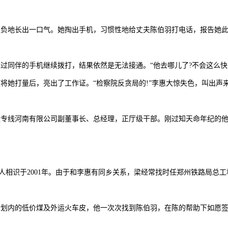
负地长出一口气。她掏出手机，习惯性地给丈夫陈伯羽打电话，报告她此
过同伴的手机继续拨打，结果依然是无法接通。“他去哪儿了?不会这么快
将她打量后，亮出了工作证。“检察院反贪局的!”李惠大惊失色，叫出声
专线河南有限公司副董事长、总经理，正厅级干部。刚过知天命年纪的他
二人相识于2001年。由于和李惠有同乡关系，梁经常找时任郑州铁路局总
到计划内的低价煤及外运火车皮，他一次次找到陈伯羽，在陈的帮助下如愿