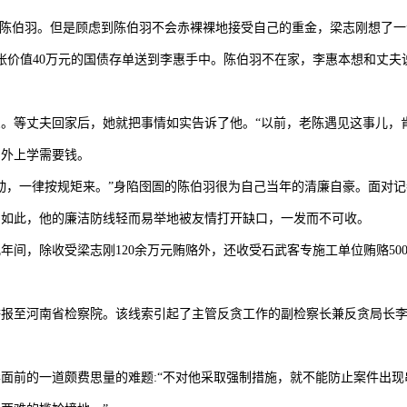
报陈伯羽。但是顾虑到陈伯羽不会赤裸裸地接受自己的重金，梁志刚想了
将一张价值40万元的国债存单送到李惠手中。陈伯羽不在家，李惠本想和丈
。等丈夫回家后，她就把事情如实告诉了他。“以前，老陈遇见这事儿，
国外上学需要钱。
动，一律按规矩来。”身陷囹圄的陈伯羽很为自己当年的清廉自豪。面对
为如此，他的廉洁防线轻而易举地被友情打开缺口，一发而不可收。
年几年间，除收受梁志刚120余万元贿赂外，还收受石武客专施工单位贿赂50
众举报至河南省检察院。该线索引起了主管反贪工作的副检察长兼反贪局长
面前的一道颇费思量的难题:“不对他采取强制措施，就不能防止案件出现