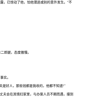
露，已惊动了他，怕他潜逃或别的意外发生。“不
。
着二郎腿，态度傲慢。
的事实。
夫是好人，那些钱都是我收的，他都不知道!”
，丈夫会在其情妇家里，与办案人员不期而遇，撞到