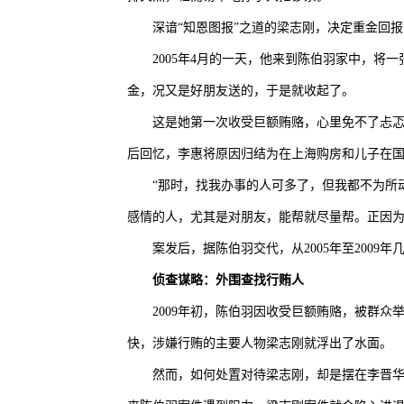
深谙“知恩图报”之道的梁志刚，决定重金回
2005年4月的一天，他来到陈伯羽家中，
金，况又是好朋友送的，于是就收起了。
这是她第一次收受巨额贿赂，心里免不了忐忑
后回忆，李惠将原因归结为在上海购房和儿子在
“那时，找我办事的人可多了，但我都不为所
感情的人，尤其是对朋友，能帮就尽量帮。正因
案发后，据陈伯羽交代，从2005年至2009
侦查谋略：外围查找行贿人
2009年初，陈伯羽因收受巨额贿赂，被群
快，涉嫌行贿的主要人物梁志刚就浮出了水面。
然而，如何处置对待梁志刚，却是摆在李晋华