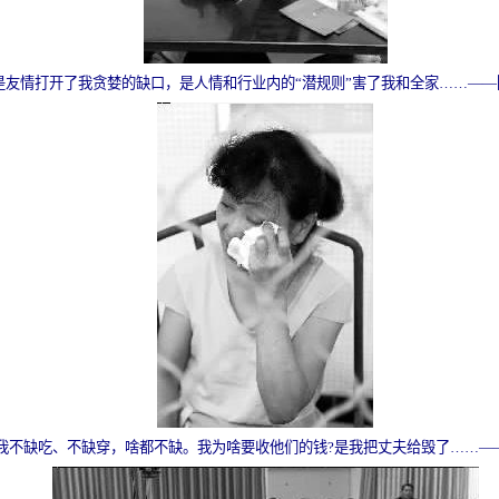
是友情打开了我贪婪的缺口，是人情和行业内的“潜规则”害了我和全家……——
我不缺吃、不缺穿，啥都不缺。我为啥要收他们的钱?是我把丈夫给毁了……—