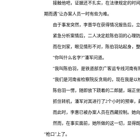
接触他吧，证据还不扎实，在法律规定的时间
期而遇”让办案人员一时有些为难。
由于事发突然，李晋华在获得情况报告后，
紧急分析案情后，二人决定趁陈伯羽的心理
而在刘家，眼见情形不对，陈伯羽站起身，
“你叫什么名字?”潘军问道。
“我叫陈伯羽，是铁道部京广客运专线河南有
“我们是河南省检察院反贪局的，现在我是以
陈伯羽一愣，随即放下跷着的二郎腿，端正
抓住转机，潘军对其进行了2个小时的预审，
而此时，李惠已被办案人员在西藏控制。她向
然而，在事实面前，她所做的这一切，显得既
“枪口”上了。