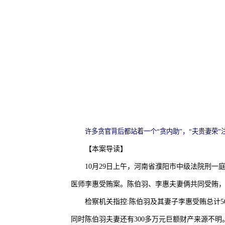
许多贪官背后都站着一个“贪内助”，“夫贵妻荣
【本案导读】
10月29日上午，河南省濮阳市中级法院刑
医师李惠受贿案。陈伯羽、李惠夫妻俩共同受贿
检察机关指控:陈伯羽及其妻子李惠受贿总计50
同时陈伯羽夫妻还有300多万元巨额财产来源不明