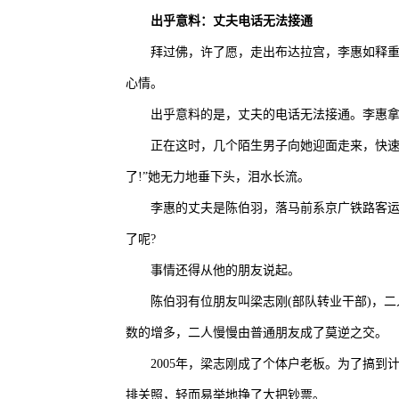
出乎意料：丈夫电话无法接通
拜过佛，许了愿，走出布达拉宫，李惠如释重
心情。
出乎意料的是，丈夫的电话无法接通。李惠拿
正在这时，几个陌生男子向她迎面走来，快速
了!”她无力地垂下头，泪水长流。
李惠的丈夫是陈伯羽，落马前系京广铁路客运
了呢?
事情还得从他的朋友说起。
陈伯羽有位朋友叫梁志刚(部队转业干部)，
数的增多，二人慢慢由普通朋友成了莫逆之交。
2005年，梁志刚成了个体户老板。为了搞
排关照，轻而易举地挣了大把钞票。