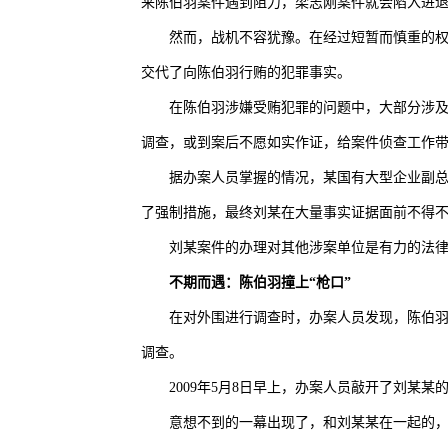
来陈伯羽案件遇到阻力，梁志刚案件就会陷入进退
然而，战机不容犹豫。在经过短暂而慎重的
交代了向陈伯羽行贿的犯罪事实。
在陈伯羽涉嫌受贿犯罪的问题中，大部分涉及
调查，或到案后不愿如实作证，给案件侦查工作
据办案人员掌握的情况，某国有大型企业副总
了强制措施，最终刘某在大量事实证据面前不得
刘某案件的办理对其他涉案单位是有力的法
不期而遇：陈伯羽撞上“枪口”
在对外围进行调查时，办案人员发现，陈伯
调查。
2009年5月8日早上，办案人员敲开了刘某某
意想不到的一幕出现了，和刘某某在一起的