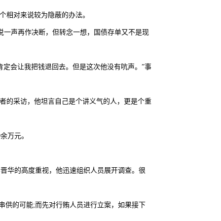
一个相对来说较为隐蔽的办法。
夫说一声再作决断，但转念一想，国债存单又不是现
肯定会让我把钱退回去。但是这次他没有吭声。”事
记者的采访，他坦言自己是个讲义气的人，更是个重
0余万元。
李晋华的高度重视，他迅速组织人员展开调查。很
串供的可能;而先对行贿人员进行立案，如果接下