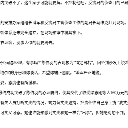
内突破不了，这个案子可能就要黄。不控制他吧，反贪局的侦查目的已暴
立刻安排办案组组长潘军和反贪局主管侦查工作的副局长马维克赶到现场
防御体系还未完全建立，在现场预审中将其拿下。
整衣理容，没事人似的就要离去。
限公司总经理，有事吗?”陈伯羽的表现极为“镇定自若”，回坐到沙发上跷
检察官的身份和你谈话，希望你端正态度。”潘军严正地说。
坐姿，态度也有所缓和。
最终成功突破了陈伯羽的心理防线，使其交代了收受梁志刚等人160万元
有关人员打听丈夫的情况，竭力替丈夫遮掩，把责任往自己身上揽:“我丈
可笑又可悲。她也许能预感到丈夫和她一样会“出事”，但她绝对想不到