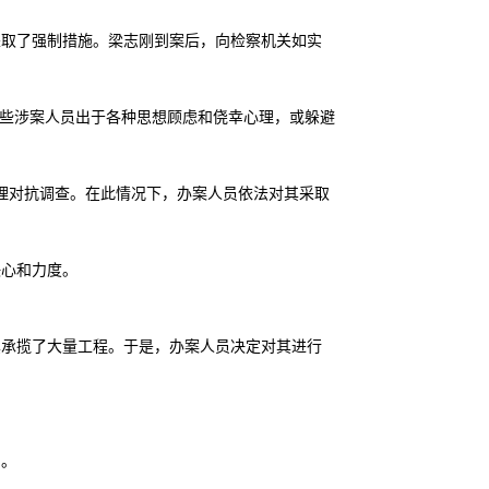
采取了强制措施。梁志刚到案后，向检察机关如实
这些涉案人员出于各种思想顾虑和侥幸心理，或躲避
理对抗调查。在此情况下，办案人员依法对其采取
决心和力度。
其承揽了大量工程。于是，办案人员决定对其进行
羽。