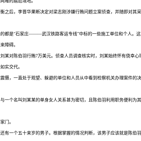
两难的尴尬境地。”
权衡之后，李晋华果断决定对梁志刚涉嫌行贿问题立案侦查，并随即对其
的都是“石家庄———武汉铁路客运专线”中标的一些施工单位和个人。
带来障碍。
刘某对陈伯羽行贿7万美元。侦查人员调查核实时，刘某始终怀有侥幸心
不如实交代。
律震慑，一直处于观望、躲避的单位和人员从中看到检察机关办理案件的
羽与一个名叫刘某某的单身女人关系甚为密切，且陈伯羽利用职务便利为
的家门。
，还有一个五十来岁的男子。根据掌握的情况判断，该男子应该就是陈伯