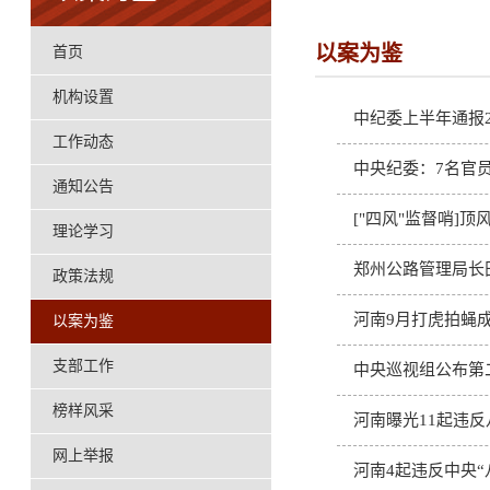
以案为鉴
首页
机构设置
中纪委上半年通报2
工作动态
中央纪委：7名官员
通知公告
["四风"监督哨]
理论学习
郑州公路管理局长
政策法规
河南9月打虎拍蝇成
以案为鉴
支部工作
中央巡视组公布第
榜样风采
河南曝光11起违
网上举报
河南4起违反中央