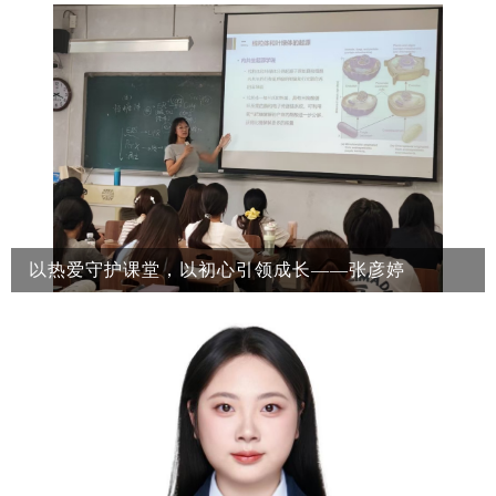
以热爱守护课堂，以初心引领成长——张彦婷
张彦婷，郑州大学生命科学学院讲师。从教近14年来，她始终坚
守立德树人根本任务，扎根本科教学一线，潜心课堂、关爱学
生、钻研教法，在课程建设、课堂教学改革、课程思政建设和学
生创新能力培养等方面持续探索。她坚持把“上好每一堂课、陪
伴每一名学生成长”作为职业追求，努力做学生为学、为事、为
人的引路人。多年来，张彦婷老师以高度的责任感投入教学工
作，逐渐形成了严谨生动、启发互动、注重思维训练的教学风