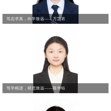
格。她曾获2...
笃志求真，向学致远——万芷若
个人简介：万芷若，女，中共预备党员，郑州大学生命科学学院
生物信息学专业2022级2班。本科期间学习成绩优异，专业排名
第二，曾连续三年获郑州大学一等奖学金、郑州大学三好学生等
荣誉，积极参与科研创新与学科竞赛，获得全国大学生生命科学
竞赛国家级奖项2次、“挑战杯”省级奖项1次、本科生科技创新成
果奖2次，已保研至北京大学。在生命科学探索的广阔天地中，
总有青年学子以执着与热爱丈量知识的深度，以探索与思考拓展
科学...
笃学精进，研思致远——陈华钰
个人简介：陈华钰，女，中共党员，郑州大学生命科学学院生物
信息学专业2022级本科生，综测专业排名第一，现任2022级团总
支书记。本科期间成绩优异，获国家奖学金、国家励志奖学金，