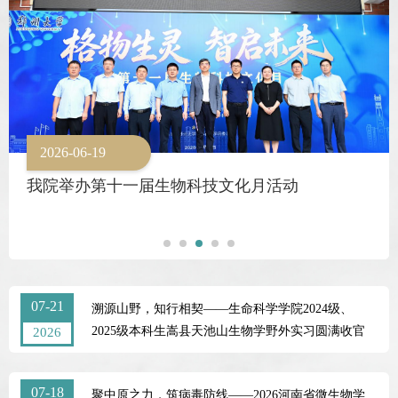
2026-01-13
2026-06-29
2026-06-29
2026-06-19
2026-06-15
郑州大学衰老解码与再生研究院揭牌成立
郑州大学生命科学学院举办校友返校活动
郑州大学生命科学学院举办校友返校活动
我院举办第十一届生物科技文化月活动
中国科学院林圣彩院士应邀做客郑州大学生命科
学学院明德讲堂
07-21
溯源山野，知行相契——生命科学学院2024级、
2025级本科生嵩县天池山生物学野外实习圆满收官
2026
07-18
聚中原之力，筑病毒防线——2026河南省微生物学