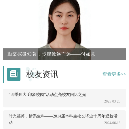
荣获河南省三好学生、郑州大学三好学生等荣誉。科研表现突
出，主持省级大学生创新创业训练计划项目1项，在“挑战杯”全
国大学生课外学术科技作品竞赛中获河南省一等奖，在全国大学
生生命科学竞赛中获省级三等奖；以第一发明人身份授权专利2
项。同...
勤桨探微知著，步履致远而远——付如意
个人简介：付如意，女，共青团员，郑州大学生命科学学院2022
校友资讯
级生物技术专业2班，担任班级学习委员。付如意同学品学兼
查看更多>>
优，勤学笃行，连续四年专业排名第一，多次综测排名第一。曾
获国家奖学金、蜜雪冰城奖学金、校一等奖学金、省三好学生、
优秀班干部、优秀团员等多项荣誉，已保研至清华大学。学海初
“四季郑大·印象校园”活动点亮校友回忆之光
探，以勤为桨在步入大学之前，我的世界里似乎只有学习二字。
2025-03-28
鲜有文体特长，也不善与人交际，那时的我，内向且腼腆。因
此，初入大...
时光荏苒，情系生科——2014届本科生校友毕业十周年返校活
动
2024-06-13