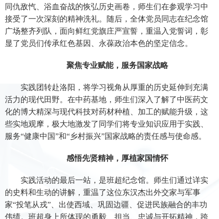
同仇敌忾、浴血奋战的恢弘历史画卷，师生们在参观学习中
接受了一次深刻的精神洗礼。随后，全体党员同志在纪念馆
广场整齐列队，面向鲜红党旗庄严宣誓，重温入党誓词，彰
显了党员们传承红色基因、永葆政治本色的坚定信念。
聚焦专业赋能，服务国家战略
实践团转赴洛阳，将学习视角从厚重的历史延伸到充满
活力的现代田野。在中药基地，师生们深入了解了中医药文
化的博大精深与现代科技对药材种植、加工的赋能升级，这
些实地观摩，极大地激发了同学们将专业知识应用于实践、
服务“健康中国”和“乡村振兴”国家战略的责任感与使命感。
感悟先贤精神，厚植家国情怀
实践活动的最后一站，是班超纪念馆。师生们通过详实
的史料和生动的讲解，重温了这位东汉杰出外交家与军事
家“投笔从戎”、出使西域、巩固边疆、促进民族融合的丰功
伟绩。班超身上所体现的勇毅、担当、忠诚与开拓精神，跨