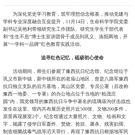
为深化党史学习教育，筑牢理想信念根基，推动党建与
学科专业深度融合互促提升，11月14日，生命科学学院党委
副书记吴艳利带领研究生工作团队、研究生学生干部代表
和“生生不息”博士生宣讲团骨干成员到巩义、洛阳两地，开
展“一学科一品牌”红色教育实践活动。
追寻红色记忆，砥砺初心使命
活动期间，师生们参观了豫西抗日纪念馆。纪念馆位于
巩义市新中镇，新中镇所在的老庙山地区，曾是八路军豫西
抗日独立支队的后方基地，嵩山区党委、专员公署（后改称
豫西一地委、一专署）的办公地点位于当地的“柏茂庄
园”内，我党领导的豫西抗日斗争中著名的琉璃庙沟伏击战也
发生在这里。馆内共布展历史照片近500张、文物200多件，
原景再现展室2个。纪念馆通过大量照片、文物、绘画和文
字，揭露了侵华日军轰炸、焚烧、抢掠、屠杀、残害妇孺、
制造细菌战毒气战等滔天罪行，再现了豫西抗日根据地军民