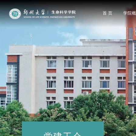
首 页
学院概