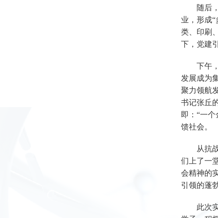
随后
业，形成
类、印刷
下，党建
下午
发展成为
聚力领航
书记张丘
即：“一个
馈社会。
从抗
们上了一
会精神的
引领的蓬勃
此次