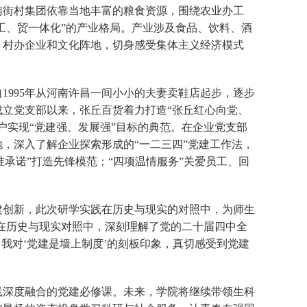
南街村集团依靠当地丰富的粮食资源，围绕农业办工
工、贸一体化”的产业格局。产业涉及食品、饮料、酒
、村办企业和文化阵地，切身感受集体主义经济模式
1995年从河南许昌一间小小的夫妻卖鞋店起步，逐步
成立党支部以来，张丘百货着力打造“张丘红心向党、
户实现“党建强、发展强”目标的典范。在企业党支部
，深入了解企业探索形成的“一二三四”党建工作法，
准承诺”打造先锋模范；“四项温情服务”关爱员工、回
建创新，此次研学实践在历史与现实的对照中，为师生
生在历史与现实对照中，深刻理解了党的二十届四中全
我对‘党建是墙上制度’的刻板印象，真切感受到党建
践深度融合的党建必修课。未来，学院将继续带领生科