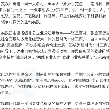
，实践团走进中国十大名村、全国农业旅游示范点——南街村。
“多业辅助一业上，一业带动多业兴”和“产、供、销一条龙，农、
、包装、医药、工艺雕刻、旅游等。师生们实地探访了村容村貌
引领乡村振兴的生动实践。
，实践团走进省级非公企业党建示范点——张丘百货。张丘百货自
集综合卖场与多元化经营为一体的新时代个体工商户。自2010年
发展”党建品牌，不仅实现自身快速发展，还成为新时代个体工商
的引导下，师生们实地参观了党员活动室、便民服务区等党建阵地
金字招牌”诚信经营；“两线专业人才”党建与业务并重；“三亮标
战纪念馆的历史烽火，到南街村的振兴实践，再到非公企业的党
堂生动的“大思政课”。施玉华老师表示：“此次跨地域研学让师
实践内涵。”实践调研队员杨轩林深有感触：“这次实践彻底打破了
力量。”
实践调研既是一次追寻红色根脉的精神之旅，更是一堂理论与实