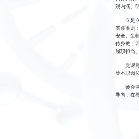
观内涵、
立足
实践准则
安全、生
传身教；
履职担当
党课
等本职岗
参会
导向，在