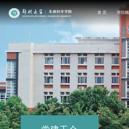
首 页
学院概