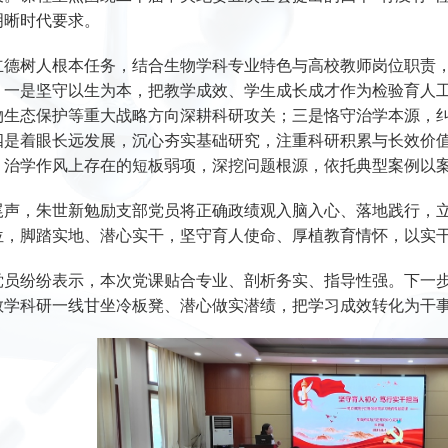
明晰时代要求。
立德树人根本任务，结合生物学科专业特色与高校教师岗位职责
：一是坚守以生为本，把教学成效、学生成长成才作为检验育人工
物生态保护等重大战略方向深耕科研攻关；三是恪守治学本源，
四是着眼长远发展，沉心夯实基础研究，注重科研积累与长效价
、治学作风上存在的短板弱项，深挖问题根源，依托典型案例以
尾声，朱世新勉励支部党员将正确政绩观入脑入心、落地践行，
位，脚踏实地、潜心实干，坚守育人使命、厚植教育情怀，以实
党员纷纷表示，本次党课贴合专业、剖析务实、指导性强。下一
教学科研一线甘坐冷板凳、潜心做实潜绩，把学习成效转化为干