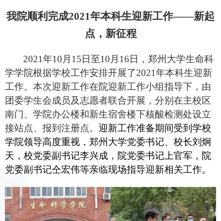
我院顺利完成
2021
年本科生迎新工作——新起
点，新征程
2021
年
10
月
15
日至
10
月
16
日，郑州大学生命科
学学院根据学校工作安排开展了
2021
年本科生迎新
工作。本次迎新工作在院迎新工作小组指导下，由
团委学生会成员及志愿者联合开展，分别在主校区
南门、学院办公楼和新生宿舍楼下核酸检测处设立
接站点、报到注册点。
迎新工作准备期间受到学校
学院领导高度重视，郑州大学党委书记、校长刘炯
天，校党委副书记李兴成，院党委书记上官军，院
党委副书记仝宏伟等亲临现场指导迎新相关工作。